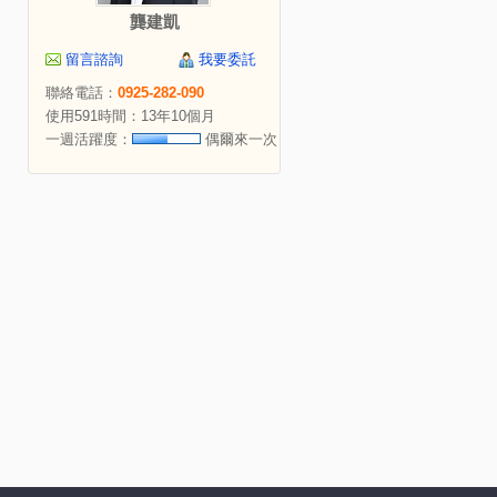
龔建凱
留言諮詢
我要委託
聯絡電話：
0925-282-090
使用591時間：13年10個月
一週活躍度：
偶爾來一次