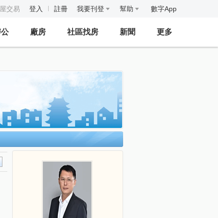
房屋交易
登入
註冊
我要刊登
幫助
數字App
辦公
廠房
社區找房
新聞
更多