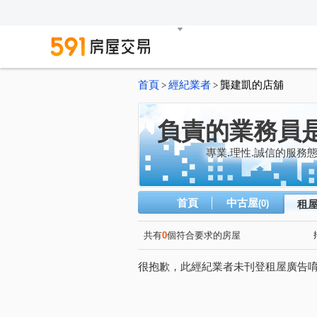
首頁
經紀業者
龔建凱的店舖
>
>
負責的業務員
專業.理性.誠信的服務
首頁
中古屋
(0)
租
共有
0
個符合要求的房屋
很抱歉，此經紀業者未刊登租屋廣告