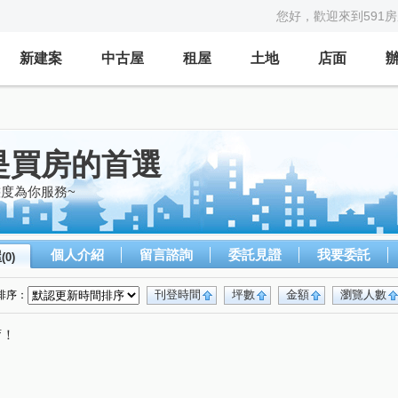
您好，歡迎來到591
新建案
中古屋
租屋
土地
店面
是買房的首選
態度為你服務~
個人介紹
留言諮詢
委託見證
我要委託
屋
(0)
刊登時間
坪數
金額
瀏覽人數
排序：
唷！