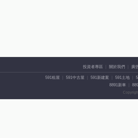
投資者專區
關於我們
廣
591租屋
591中古屋
591新建案
591土地
8891新車
88
Copyrigh