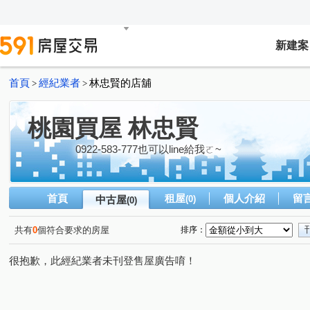
新建案
首頁
經紀業者
林忠賢的店舖
>
>
桃園買屋 林忠賢
0922-583-777也可以line給我ㄛ~
首頁
租屋
個人介紹
留
中古屋
(0)
(0)
共有
0
個符合要求的房屋
排序：
很抱歉，此經紀業者未刊登售屋廣告唷！