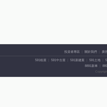
投資者專區
關於我們
廣
591租屋
591中古屋
591新建案
591土地
8891新車
88
Copyrigh