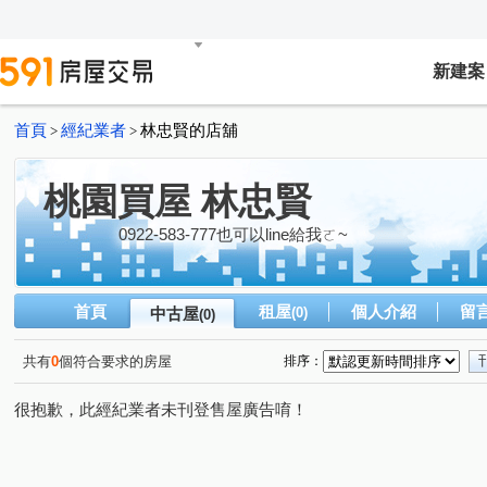
新建案
首頁
經紀業者
林忠賢的店舖
>
>
桃園買屋 林忠賢
0922-583-777也可以line給我ㄛ~
首頁
租屋
個人介紹
留
中古屋
(0)
(0)
共有
0
個符合要求的房屋
排序：
很抱歉，此經紀業者未刊登售屋廣告唷！