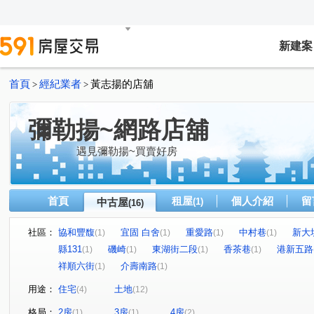
新建案
首頁
經紀業者
黃志揚的店舖
>
>
彌勒揚~網路店舖
遇見彌勒揚~買賣好房
首頁
租屋
個人介紹
留
中古屋
(1)
(16)
社區：
協和豐馥
宜固 白舍
重愛路
中村巷
新大
(1)
(1)
(1)
(1)
縣131
磯崎
東湖街二段
香茶巷
港新五路
(1)
(1)
(1)
(1)
祥順六街
介壽南路
(1)
(1)
用途：
住宅
土地
(4)
(12)
格局：
2房
3房
4房
(1)
(1)
(2)