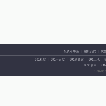
投資者專區
關於我們
廣
591租屋
591中古屋
591新建案
591土地
8891新車
88
Copyrigh