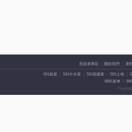
投資者專區
關於我們
廣
591租屋
591中古屋
591新建案
591土地
8891新車
88
Copyrigh