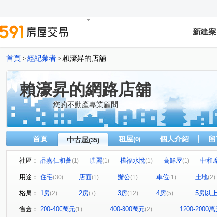
新建案
首頁
經紀業者
賴濠昇的店舖
>
>
賴濠昇的網路店舖
您的不動產專業顧問
首頁
租屋
個人介紹
留
中古屋
(0)
(35)
社區：
品嘉仁和薈
璞麗
樺福水悅
高鮮屋
中和
(1)
(1)
(1)
(1)
冠德住易
玄泰PTW(日光區)
十方山水
捷運新
(1)
(1)
(1)
用途：
住宅
店面
辦公
車位
土地
(30)
(1)
(1)
(1)
(2)
寶清街101巷華廈
愛丁堡中正廣場
濤園
巨星
(1)
(1)
(1)
格局：
1房
2房
3房
4房
5房以
(2)
(7)
(12)
(5)
遠雄左岸-錦繡園
海悅假期
金融天下
元氣大鎮
(1)
(1)
(1)
大仁街
芳洲二路
環河西路一段
民生路
(1)
(1)
(1)
(1)
售金：
200-400萬元
400-800萬元
1200-2000
(1)
(2)