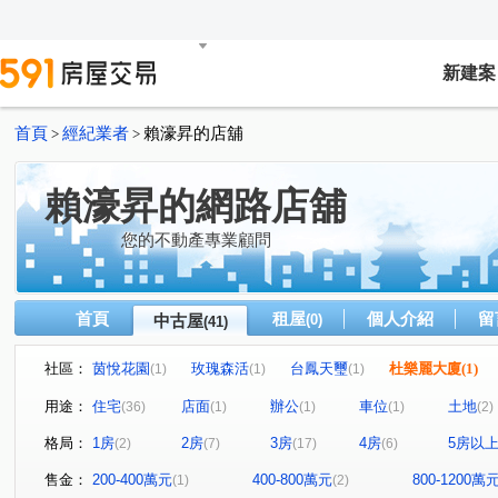
新建案
首頁
經紀業者
賴濠昇的店舖
>
>
賴濠昇的網路店舖
您的不動產專業顧問
首頁
租屋
個人介紹
留
中古屋
(0)
(41)
社區：
茵悅花園
玫瑰森活
台鳳天璽
杜樂麗大廈
(1)
(1)
(1)
(1)
璞麗
樺福水悅
高鮮屋
中和摩天東帝市
(1)
(1)
(1)
(1)
用途：
住宅
店面
辦公
車位
土地
(36)
(1)
(1)
(1)
(2)
玄泰PTW(日光區)
十方山水
捷運新都星
宏盛
(1)
(1)
(1)
格局：
1房
2房
3房
4房
5房以
(2)
(7)
(17)
(6)
寶清街101巷華廈
愛丁堡中正廣場
濤園
巨星
(1)
(1)
(1)
遠雄左岸-錦繡園
海悅假期
金融天下
元氣大鎮
(1)
(1)
(1)
售金：
200-400萬元
400-800萬元
800-1200萬
(1)
(2)