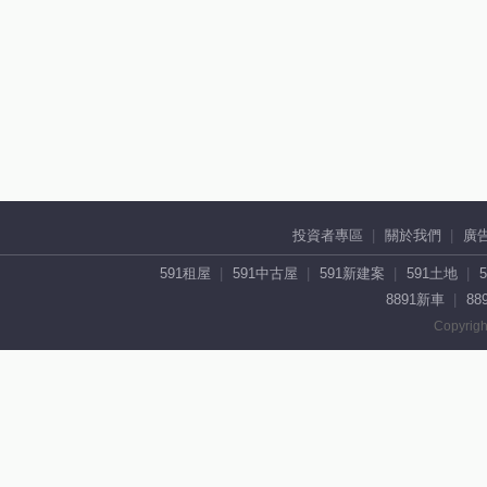
投資者專區
關於我們
廣
591租屋
591中古屋
591新建案
591土地
8891新車
88
Copyrigh