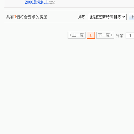
圓通路
龍泉街
民利街
環河西路一段
成
(1)
(1)
(2)
(2)
2000萬元以上
(25)
大仁街
芳洲二路
民生路
安康路二段
景
(1)
(1)
(1)
(1)
文化三路二段
碧潭路
檳榔路
永吉路
信
(1)
(2)
(1)
(1)
共有
1
個符合要求的房屋
排序：
勵行街
新市三路一段
福和路
水碓三路
(1)
(1)
(1)
(1)
寶清街
福山街
中正路
博愛街
景興路
(1)
(1)
(1)
(1)
(1)
上一頁
1
下一頁
到第
中央路三段
中原五街
中山路一段
保健路
(1)
(1)
(1)
(1)
中山路三段
安順東七街
大暖路
(1)
(1)
(1)