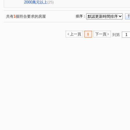
圓通路
(1)
龍泉街
民利街
環河西路一段
成
(1)
(2)
(2)
2000萬元以上
(25)
大仁街
芳洲二路
民生路
安康路二段
景
(1)
(1)
(1)
(1)
文化三路二段
碧潭路
檳榔路
永吉路
信
(1)
(2)
(1)
(1)
共有
1
個符合要求的房屋
排序：
勵行街
新市三路一段
福和路
水碓三路
(1)
(1)
(1)
(1)
寶清街
福山街
中正路
博愛街
景興路
(1)
(1)
(1)
(1)
(1)
上一頁
1
下一頁
到第
中央路三段
中原五街
中山路一段
保健路
(1)
(1)
(1)
(1)
中山路三段
安順東七街
大暖路
(1)
(1)
(1)