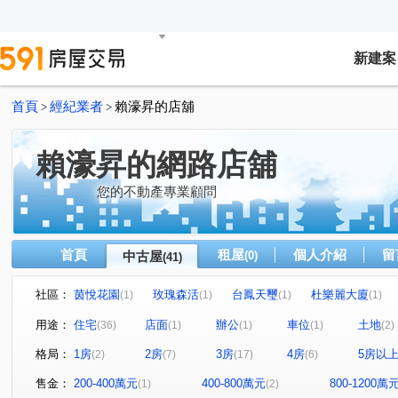
新建案
首頁
經紀業者
賴濠昇的店舖
>
>
賴濠昇的網路店舖
您的不動產專業顧問
首頁
租屋
個人介紹
留
中古屋
(0)
(41)
社區：
茵悅花園
玫瑰森活
台鳳天璽
杜樂麗大廈
(1)
(1)
(1)
(1)
璞麗
樺福水悅
高鮮屋
中和摩天東帝市
(1)
(1)
(1)
(1)
用途：
住宅
店面
辦公
車位
土地
(36)
(1)
(1)
(1)
(2)
玄泰PTW(日光區)
十方山水
捷運新都星
宏盛
(1)
(1)
(1)
格局：
1房
2房
3房
4房
5房以
(2)
(7)
(17)
(6)
寶清街101巷華廈
愛丁堡中正廣場
濤園
巨星
(1)
(1)
(1)
遠雄左岸-錦繡園
海悅假期
金融天下
元氣大鎮
(1)
(1)
(1)
售金：
200-400萬元
400-800萬元
800-1200萬
(1)
(2)