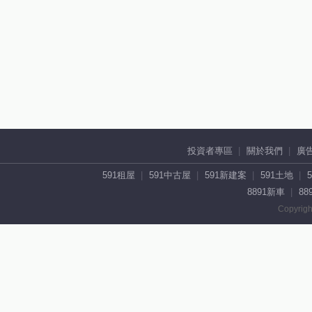
投資者專區
關於我們
廣
591租屋
591中古屋
591新建案
591土地
8891新車
88
Copyrigh