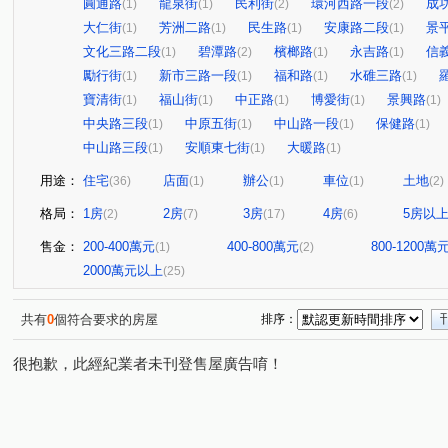
圓通路
龍泉街
民利街
環河西路一段
成
(1)
(1)
(2)
(2)
大仁街
芳洲二路
民生路
安康路二段
景
(1)
(1)
(1)
(1)
文化三路二段
碧潭路
檳榔路
永吉路
信
(1)
(2)
(1)
(1)
勵行街
新市三路一段
福和路
水碓三路
(1)
(1)
(1)
(1)
寶清街
福山街
中正路
博愛街
景興路
(1)
(1)
(1)
(1)
(1)
中央路三段
中原五街
中山路一段
保健路
(1)
(1)
(1)
(1)
中山路三段
安順東七街
大暖路
(1)
(1)
(1)
用途：
住宅
店面
辦公
車位
土地
(36)
(1)
(1)
(1)
(2)
格局：
1房
2房
3房
4房
5房以
(2)
(7)
(17)
(6)
售金：
200-400萬元
400-800萬元
800-1200萬
(1)
(2)
2000萬元以上
(25)
共有
0
個符合要求的房屋
排序：
很抱歉，此經紀業者未刊登售屋廣告唷！