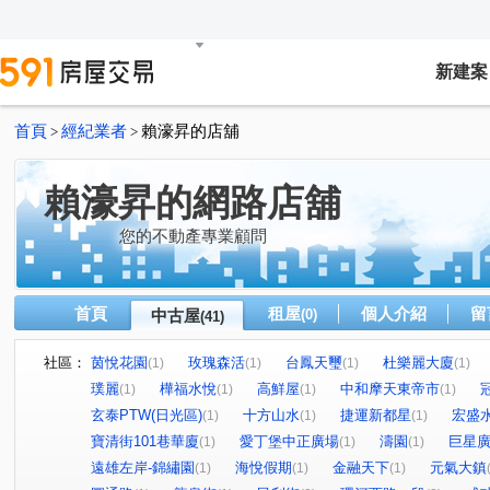
新建案
首頁
經紀業者
賴濠昇的店舖
>
>
賴濠昇的網路店舖
您的不動產專業顧問
首頁
租屋
個人介紹
留
中古屋
(0)
(41)
社區：
茵悅花園
玫瑰森活
台鳳天璽
杜樂麗大廈
(1)
(1)
(1)
(1)
璞麗
樺福水悅
高鮮屋
中和摩天東帝市
(1)
(1)
(1)
(1)
玄泰PTW(日光區)
十方山水
捷運新都星
宏盛
(1)
(1)
(1)
寶清街101巷華廈
愛丁堡中正廣場
濤園
巨星
(1)
(1)
(1)
遠雄左岸-錦繡園
海悅假期
金融天下
元氣大鎮
(1)
(1)
(1)