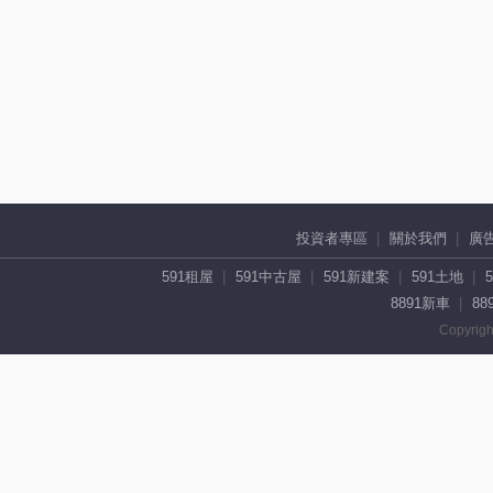
投資者專區
關於我們
廣
591租屋
591中古屋
591新建案
591土地
8891新車
88
Copyrigh