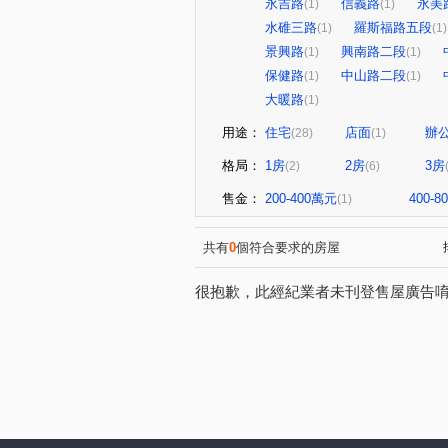
永吉路
信義路
永美
(1)
(1)
水碓三路
羅斯福路五段
(1)
(1)
景興路
興南路二段
(1)
(1)
保健路
中山路二段
(1)
(1)
大暖路
(1)
用途：
住宅
店面
辦
(28)
(1)
格局：
1房
2房
3房
(2)
(6)
售金：
200-400萬元
400-
(1)
共有
0
個符合要求的房屋
很抱歉，此經紀業者未刊登售屋廣告