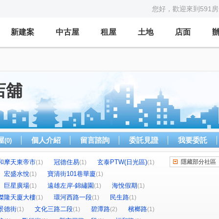
您好，歡迎來到591
新建案
中古屋
租屋
土地
店面
店舖
屋
個人介紹
留言諮詢
委託見證
我要委託
(0)
和摩天東帝市
冠德住易
玄泰PTW(日光區)
隱藏部分社區
(1)
(1)
(1)
宏盛水悅
寶清街101巷華廈
(1)
(1)
巨星廣場
遠雄左岸-錦繡園
海悅假期
(1)
(1)
(1)
傑隆天廈大樓
環河西路一段
民生路
(1)
(1)
(1)
景德街
文化三路二段
碧潭路
檳榔路
(1)
(1)
(2)
(1)