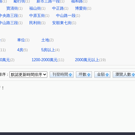
路
勵行街
新市三路一段
福和路
(1)
(1)
(1)
(1)
寶清街
福山街
中正路
博愛街
(1)
(1)
(1)
(1)
中央路三段
中原五街
中山路一段
(1)
(1)
(1)
中山路三段
民利街
安順東七街
(1)
(1)
(1)
公
車位
土地
(1)
(1)
(2)
4房
5房以上
(11)
(5)
(4)
800萬元
1200-2000萬元
2000萬元以上
(2)
(11)
(19)
刊登時間
坪數
金額
瀏覽人數
排序：
唷！