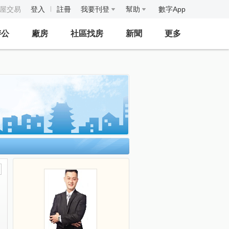
房屋交易
登入
註冊
我要刊登
幫助
數字App
辦公
廠房
社區找房
新聞
更多