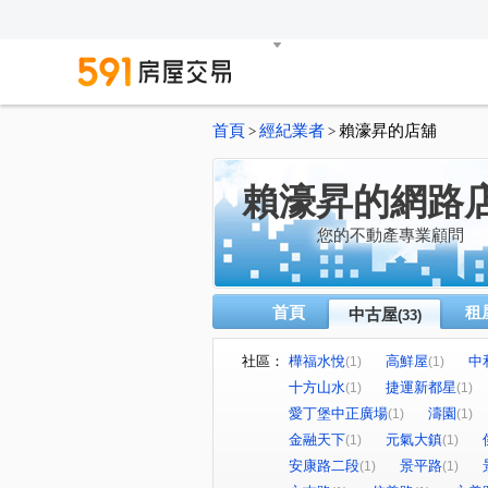
首頁
經紀業者
賴濠昇的店舖
>
>
賴濠昇的網路
您的不動產專業顧問
首頁
租
中古屋
(33)
社區：
樺福水悅
高鮮屋
中
(1)
(1)
十方山水
捷運新都星
(1)
(1)
愛丁堡中正廣場
濤園
(1)
(1)
金融天下
元氣大鎮
(1)
(1)
安康路二段
景平路
(1)
(1)