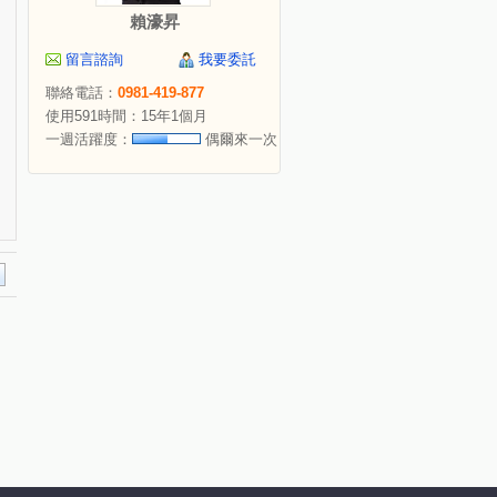
賴濠昇
留言諮詢
我要委託
聯絡電話：
0981-419-877
使用591時間：15年1個月
一週活躍度：
偶爾來一次