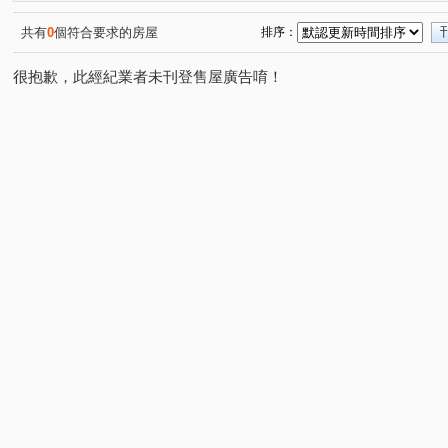
明湖路
中正路
嘉豐六路二段
三民路
六
(1)
(1)
(1)
(1)
金雅七街
華興五街
莊敬北路
自由路
成
(1)
(1)
(1)
(1)
共有
0
個符合要求的房屋
排序：
公北二路
縣政二路
勝利十一路
東峰路
(1)
(1)
(1)
(1)
很抱歉，此經紀業者未刊登售屋廣告唷！