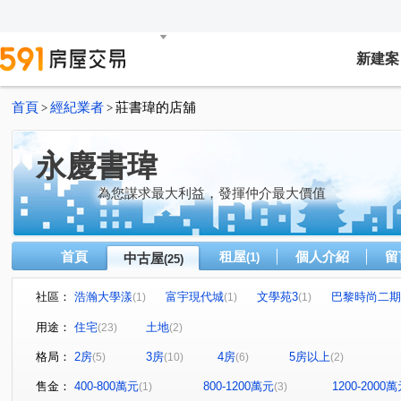
新建案
首頁
經紀業者
莊書瑋的店舖
>
>
永慶書瑋
為您謀求最大利益，發揮仲介最大價值
首頁
租屋
個人介紹
留
中古屋
(1)
(25)
社區：
浩瀚大學漾
富宇現代城
文學苑3
巴黎時尚二期
(1)
(1)
(1)
坤山時代敦品
湖適居
中正道二期
天悅
(1)
(1)
(1)
(1)
用途：
住宅
土地
(23)
(2)
成真
森睦
浩瀚高峰匯
雲冠天下
春福川
(1)
(1)
(1)
(1)
格局：
2房
3房
4房
5房以上
(5)
(10)
(6)
(2)
鑽石雙星
德鑫SKY1
新資源莊
新工六路
(1)
(1)
(1)
(1)
六家七路
中華路六段
竹中路
振興街
興
(1)
(1)
(1)
(1)
售金：
400-800萬元
800-1200萬元
1200-2000
(1)
(3)