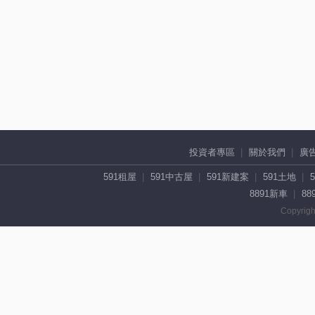
投資者專區
關於我們
廣
591租屋
591中古屋
591新建案
591土地
8891新車
88
Copyrigh