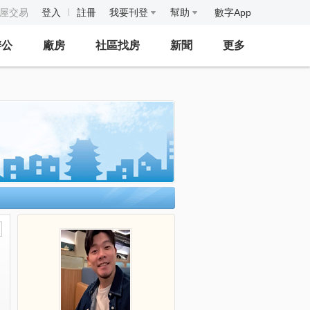
房屋交易
登入
註冊
我要刊登
幫助
數字App
辦公
廠房
社區找房
新聞
更多