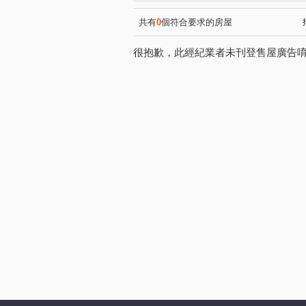
明湖路
中正路
嘉豐
(1)
(1)
金雅七街
華興五街
(1)
(1)
共有
0
個符合要求的房屋
公北二路
縣政二路
(1)
(1)
很抱歉，此經紀業者未刊登售屋廣告