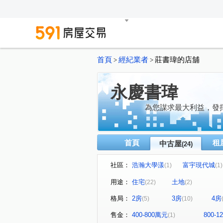
首頁
經紀業者
莊書瑋的店舖
>
>
永慶書瑋
為您謀求最大利益，發
首頁
租
中古屋
(24)
社區：
浩瀚大學漾
富宇現代城
(1)
(1)
坤山時代敦品
湖適居
(1)
(1)
用途：
住宅
土地
(22)
(2)
成真
森睦
浩瀚高峰
(1)
(1)
格局：
2房
3房
4房
(5)
(10)
鑽石雙星
德鑫SKY1
(1)
(1)
六家七路
中華路六段
(1)
(1)
售金：
400-800萬元
800-
(1)