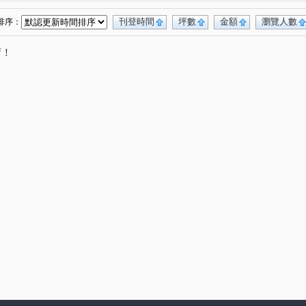
六路二段
三民路
六家五路一段
(1)
(1)
(1)
莊敬北路
自由路
成功十六街
保康街
(1)
(1)
(1)
(1)
刊登時間
坪數
金額
瀏覽人數
排序：
勝利十一路
東峰路
(1)
(1)
唷！