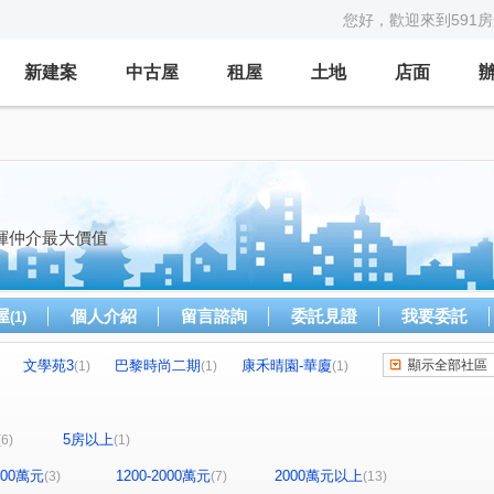
您好，歡迎來到591
新建案
中古屋
租屋
土地
店面
揮仲介最大價值
屋
個人介紹
留言諮詢
委託見證
我要委託
(1)
文學苑3
巴黎時尚二期
康禾晴園-華廈
顯示全部社區
(1)
(1)
(1)
中正道二期
天悅
大矽谷
水林園
(1)
(1)
(1)
(1)
匯
雲冠天下
春福川玥
日比谷
(1)
(1)
(1)
(1)
5房以上
(6)
(1)
新資源莊
新工六路
福興一路
(1)
(1)
(1)
竹中路
振興街
興隆路三段
中興街
(1)
(1)
(1)
(1)
1200萬元
1200-2000萬元
2000萬元以上
(3)
(7)
(13)