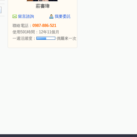
莊書瑋
留言諮詢
我要委託
聯絡電話：
0987-886-521
使用591時間：12年11個月
一週活躍度：
偶爾來一次