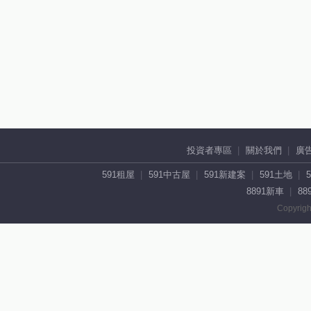
投資者專區
關於我們
廣
591租屋
591中古屋
591新建案
591土地
8891新車
88
Copyrigh