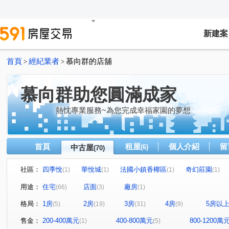
新建案
首頁
經紀業者
慕向群的店舖
>
>
慕向群助您圓滿成家
熱忱專業服務~為您完成幸福家園的夢想
首頁
租屋
個人介紹
留
中古屋
(6)
(70)
社區：
四季悅
華悅城
法國小鎮香椰區
奇幻莊園
(1)
(1)
(1)
(1)
台北國際村
富中綠大地二期
遠雄新未來3
遠雄
(1)
(1)
(1)
用途：
住宅
店面
廠房
(66)
(3)
(1)
新潤Double
詠勝-大來賞
友文化
九揚華峰
(1)
(1)
(2)
(1)
格局：
1房
2房
3房
4房
5房以
(5)
(19)
(31)
(9)
千禧新城
玄泰美
東騰青一
台北雙星
幸
(1)
(1)
(1)
(1)
博市大廈
富貴天下
台北新都
富宇敦峰
(1)
(1)
(1)
(2)
售金：
200-400萬元
400-800萬元
800-1200萬
(1)
(5)