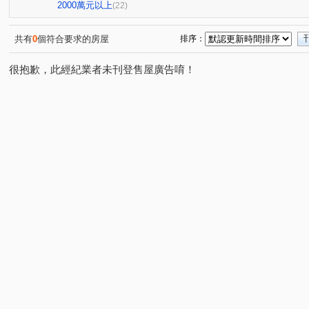
富宇富御
富宇上城
鴻廣絵青
竹城明治
(1)
(1)
(1)
(1)
2000萬元以上
(22)
皇翔歡喜城
合遠新天地
百年樂透
頤昌筑岳
(1)
(1)
(1)
(1)
巴黎香榭
智富館
鴻禧大城
富宇悅峰
太
(1)
(1)
(1)
(1)
共有
0
個符合要求的房屋
排序：
當代逸境
藝景豐華
得意人生二期
富來舞綻
(1)
(1)
(1)
(1)
很抱歉，此經紀業者未刊登售屋廣告唷！
森聯首席
亮漾地中海
中悅春天廣場
法國四季
(1)
(1)
(1)
(
富宇天匯
麗園國宅
和發天鑽大樓區
亞昕奇瓦
(1)
(1)
(1)
皇翔歡喜城
躍世紀
根津苑
富御捷境
A
(1)
(1)
(1)
(1)
巴黎愛樂
森聯美麗莊園
信義路
樂善三路
(1)
(1)
(2)
(3)
長慶二街
文學路
長慶一街
文善街
文桃
(1)
(2)
(2)
(1)
文化二路二段
公園路
金福街
文化二路
(1)
(2)
(1)
(3)
光峰路千禧新城
民有街
朝陽街
文化三路
(1)
(2)
(1)
(1)
大業路一段
富國路
文化二路一段
文中路一段
(1)
(1)
(2)
(
新中北路二段
樂學三路
民有五街
文禾路
(1)
(2)
(1)
(2)
華亞三路
文德二路
牛角坡路
萬壽路二段
(2)
(1)
(2)
(2)
文化七路
明德路一段
慈雲街
中央路三段
(2)
(1)
(1)
(1)
文化三路二段
八德二路
經國路
文青二路
(1)
(1)
(1)
(2)
麗園二街
大有路
大興五街
文化一路
南
(1)
(1)
(1)
(1)