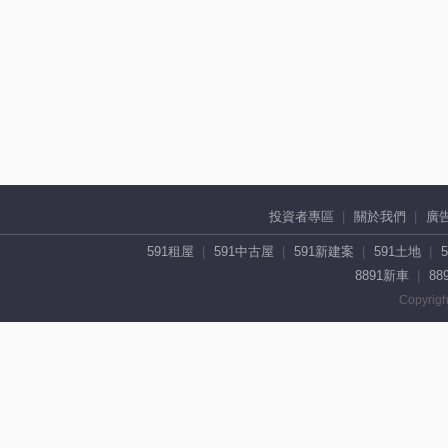
投資者專區
關於我們
廣
591租屋
591中古屋
591新建案
591土地
8891新車
88
Copyrigh