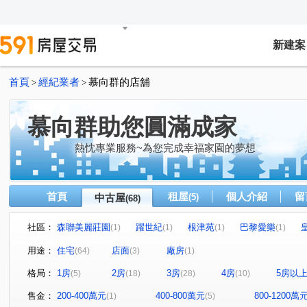
新建案
首頁
經紀業者
慕向群的店舖
>
>
慕向群助您圓滿成家
熱忱專業服務~為您完成幸福家園的夢想
首頁
租屋
個人介紹
留
中古屋
(5)
(68)
社區：
森聯美麗莊園
躍世紀
根津苑
巴黎愛樂
(1)
(1)
(1)
(1)
A7地王 竹城甲子園
頤昌謙學
福樺水悅
博覽會
(1)
(1)
(1)
用途：
住宅
店面
廠房
(64)
(3)
(1)
耀捷境
富御捷境
亞昕昕聯心
四季悅
華
(1)
(1)
(1)
(2)
格局：
1房
2房
3房
4房
5房以
(5)
(18)
(28)
(10)
法國小鎮香椰區
奇幻莊園
名軒快樂家
台北國
(1)
(1)
(2)
富中綠大地二期
遠雄新未來3
新潤Double
詠勝
(1)
(1)
(1)
售金：
200-400萬元
400-800萬元
800-1200萬
(1)
(5)