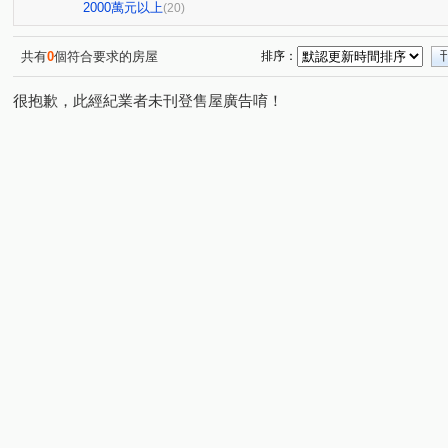
九揚華峰
林口快易通
千禧新城
玄泰美
(1)
(1)
(1)
(1)
2000萬元以上
(20)
台北雙星
幸福社區A區
博市大廈
富貴天下
(1)
(1)
(1)
(1)
富宇敦峰
寶山名邸
富宇富御
富宇上城
(2)
(1)
(1)
(1)
共有
0
個符合要求的房屋
排序：
竹城明治
君邑丘比特
皇翔歡喜城
合遠新天地
(1)
(1)
(1)
(
很抱歉，此經紀業者未刊登售屋廣告唷！
頤昌筑岳
美麗人生
巴黎香榭
智富館
鴻
(1)
(1)
(1)
(1)
太子地球村
當代逸境
藝景豐華
富來舞綻
(1)
(1)
(1)
(1)
森聯首席
亮漾地中海
南勢三街
文化三路一段
(1)
(1)
(1)
(
文青二路
文化一路
文化三路二段
文興路
(1)
(1)
(2)
(1)
文二三街
文化七路
牛角坡路
大興五街
(1)
(4)
(2)
(1)
仁愛路一段
長慶二街
文學路
長慶一街
(1)
(1)
(2)
(2)
文化二路二段
公園路
金福街
文化二路
(1)
(2)
(1)
(3)
民有街
朝陽街
文化三路
幸福五街
大業
(2)
(1)
(1)
(1)
文化二路一段
文中路一段
愛國街
新中北路二
(1)
(1)
(1)
民有五街
文禾路
文青路
文吉路
華亞三
(1)
(2)
(2)
(1)
萬壽路二段
忠孝三路
明德路一段
慈雲街
(2)
(1)
(1)
(1)
八德二路
(1)