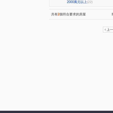
玄泰美
東騰青一
台
(1)
(1)
2000萬元以上
(22)
富貴天下
台北新都
(1)
(1)
富宇上城
鴻廣絵青
(1)
(1)
共有
2
個符合要求的房屋
合遠新天地
百年樂透
(1)
(1)
智富館
鴻禧大城
富
(1)
(1)
上
藝景豐華
得意人生二期
(1)
(1)
亮漾地中海
中悅春天廣場
(1)
麗園國宅
和發天鑽大樓區
(1)
文化三路二段
文興路
(2)
(1)
牛角坡路
大興五街
(2)
(1)
仁愛路一段
長慶二街
(1)
(1)
文青路
文化二路二段
(3)
(1)
文化三路一段
光峰路千禧
(1)
幸福五街
大業路一段
(1)
(1)
愛國街
新中北路二段
(1)
(1)
華亞三路
文德二路
(2)
(1)
慈雲街
中央路三段
(1)
(1)
延峰街
麗園二街
大
(1)
(1)