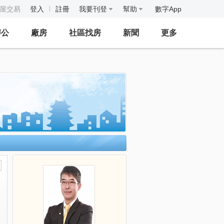
房屋交易
登入
註冊
我要刊登
幫助
數字App
辦公
廠房
社區找房
新聞
更多