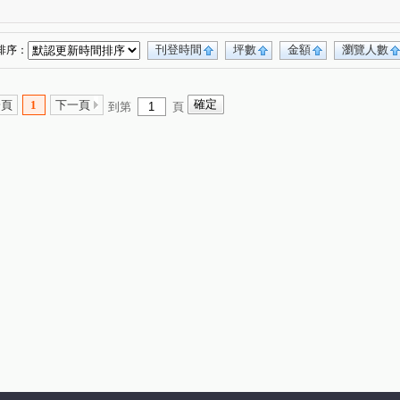
北雙星
幸福社區A區
博市大廈
(1)
(1)
(1)
富宇敦峰
寶山名邸
富宇富御
(2)
(1)
(1)
竹城明治
君邑丘比特
皇翔歡喜城
(1)
(1)
(1)
刊登時間
坪數
金額
瀏覽人數
排序：
頤昌筑岳
美麗人生
巴黎香榭
(1)
(1)
(1)
宇悅峰
太子地球村
當代逸境
(1)
(1)
(1)
一頁
1
下一頁
到第
頁
富來舞綻
飛行館
森聯首席
(1)
(1)
(1)
法國四季
新潤翡麗
富宇天匯
(1)
(1)
(1)
(1)
亞昕奇瓦頌大廈
文化一路
(1)
(1)
(1)
中山路
文二三街
文化七路
(1)
(1)
(4)
仁愛二路
信義路
樂善三路
(1)
(2)
(2)
文學路
長慶一街
(2)
文善街
文桃路
(2)
(1)
(1)
公園路
金福街
文化二路
(2)
(1)
(3)
新城
民有街
朝陽街
文化三路
(1)
(2)
(1)
(1)
富國路
文化二路一段
文中路一段
(1)
(2)
(1)
樂學三路
民有五街
文禾路
文吉路
(2)
(1)
(2)
(1)
萬壽路二段
忠孝三路
明德路一段
(2)
(1)
(1)
慈光街
八德二路
經國路
文青二路
(1)
(1)
(1)
(1)
有路
(1)