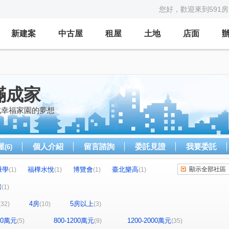
您好，歡迎來到591
新建案
中古屋
租屋
土地
店面
滿成家
成幸福家園的夢想
屋
個人介紹
留言諮詢
委託見證
我要委託
(6)
謙學
福樺水悅
博覽會
臺北樂高
顯示全部社區
(1)
(1)
(1)
(1)
昕昕聯心
四季悅
華悅城
(1)
(1)
(1)
房
(1)
名軒快樂家
台北國際村
(1)
(2)
(1)
4房
5房以上
(32)
(10)
(3)
來3
遠雄文青
新潤Double
(1)
(1)
(1)
九揚華峰
林口快易通
千禧新城
(1)
(1)
(1)
800萬元
800-1200萬元
1200-2000萬元
(5)
(9)
(35)