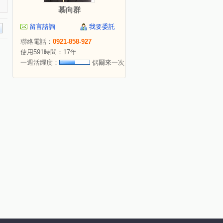
慕向群
留言諮詢
我要委託
聯絡電話：
0921-858-927
使用591時間：17年
一週活躍度：
偶爾來一次