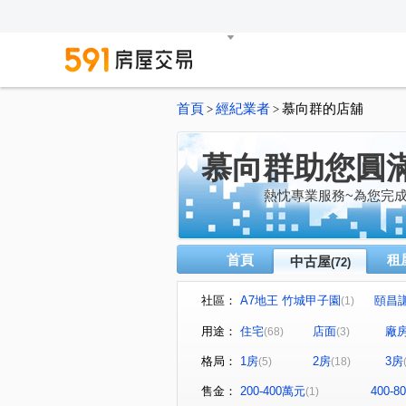
首頁
經紀業者
慕向群的店舖
>
>
慕向群助您圓
熱忱專業服務~為您完
首頁
租
中古屋
(72)
社區：
A7地王 竹城甲子園
頤昌
(1)
耀捷境
富御捷境
亞
(1)
(1)
用途：
住宅
店面
廠
(68)
(3)
法國小鎮香椰區
奇幻莊園
(1)
格局：
1房
2房
3房
(5)
(18)
富中綠大地二期
遠雄新未
(1)
詠勝-大來賞
友文化
(1)
(2)
售金：
200-400萬元
400-
(1)