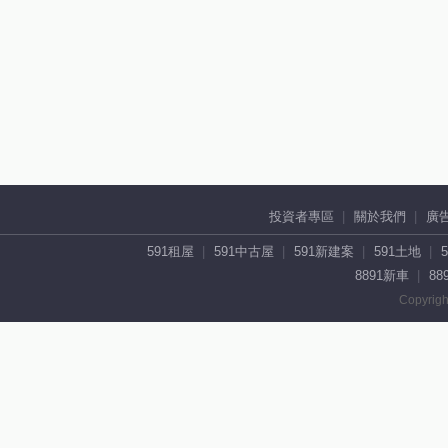
投資者專區
關於我們
廣
591租屋
591中古屋
591新建案
591土地
8891新車
88
Copyrigh