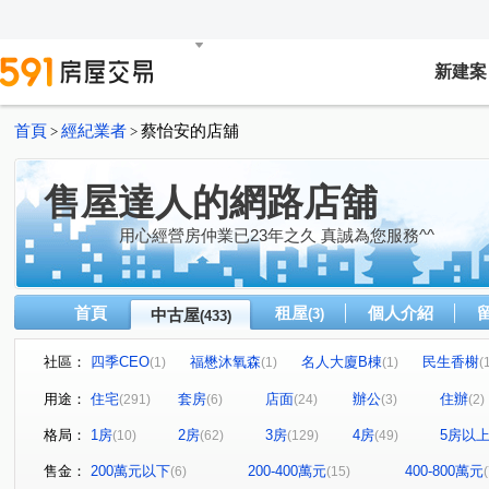
新建案
首頁
經紀業者
蔡怡安的店舖
>
>
售屋達人的網路店舖
用心經營房仲業已23年之久 真誠為您服務^^
首頁
租屋
個人介紹
中古屋
(3)
(433)
社區：
四季CEO
福懋沐氧森
名人大廈B棟
民生香榭
(1)
(1)
(1)
(
京城舞極
龍鄉園
聖羅蘭花園大廈
大悅
(1)
(1)
(2)
(1)
用途：
住宅
套房
店面
辦公
住辦
(291)
(6)
(24)
(3)
(2)
廣積中正璟苑
文化凱瑟琳
明湖園
三發·首席大
(2)
(1)
(1)
格局：
1房
2房
3房
4房
5房以
(10)
(62)
(129)
(49)
鳳山中崙第一標
中山新城A
i悅讀大樓
紐約紐
(1)
(1)
(1)
NeXT21
翰京大廈
逸文苑
日光大樓
上揚
(2)
(1)
(1)
(1)
售金：
200萬元以下
200-400萬元
400-800萬元
(6)
(15)