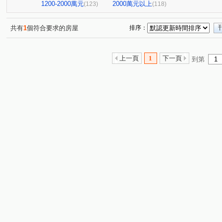
中山新城C
至順寶貝大樓
微風京品大樓區
高雄
(2)
(1)
(2)
1200-2000萬元
2000萬元以上
(123)
(118)
阿曼十六大廈
祥祥城
京城環球企業大樓
飛揚
(1)
(1)
(1)
橋科水岸花園
鑫世紀
棋琴18重奏
花園輕井澤
(2)
(1)
(1)
共有
1
個符合要求的房屋
排序：
紅豆大廈
文華帝寶
羅孚第大廈
京城美術皇居
(1)
(1)
(1)
(
新世界大廈
鉑愛悦
鑫天地2期
福懋沐氧森
(1)
(1)
(1)
(1)
上一頁
1
下一頁
到第
棋琴五重奏大樓
鼎山高大百貨大樓
夢皇家大樓
(1)
(1)
(1)
綠仰森2(內埔)
時代富豪
馥寓
美術1号院
(1)
(1)
(1)
(1)
吉隆悅幸福
歐洲宮廷
都會假期大樓
下橫路18
(1)
(2)
(1)
大學十七大樓一期
浸然適D棟
登豐29
艾美國
(1)
(1)
(1)
雄關大廈
福懋美森園
前峰國宅東1棟
大豐尊爵
(1)
(2)
(1)
新都心大廈
達麗 漾City2
鑫市鎮
悅讀悅禾
(1)
(3)
(2)
(1)
達麗上東京
文化艾美
冠傑Ui
浤福
公園
(1)
(1)
(1)
(1)
岡山集晴園大樓
長谷吉富大樓
博愛鎮F座
英倫
(1)
(1)
(1)
甜蜜家庭
鳳城世家大樓
佛羅里達大樓
蔚藍海
(1)
(1)
(1)
THE ONE
星海灣大廈
新光城高鐵達人
鼎豪逸
(1)
(1)
(1)
金閣玫瑰園大廈
河堤家園大廈
白金漢大廈
美
(1)
(1)
(1)
PARK ONE
聖羅蘭藝術伯爵
茵姿堡學園區A座
(1)
(1)
(1)
巷梧桐
南港大樓
幸福財神
希望之星
亞
(3)
(1)
(1)
(1)
三巷谷朵
綠景苑
民族國宅
藍田玉
杭州
(1)
(1)
(1)
(1)