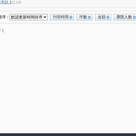
逸文苑
日光大樓
上揚城
泛美大鎮大廈
(1)
(1)
(1)
(2)
0萬元以上
(119)
高雄OK大廈
阿曼十六大廈
祥祥城
1)
(1)
(1)
(1)
廈
十六本木
橋科水岸花園
鑫世紀
(2)
(1)
(2)
(1)
刊登時間
坪數
金額
瀏覽人數
排序：
廈
鳳城大樓
紅豆大廈
文華帝寶
(1)
(1)
(1)
(1)
唷！
橋科大極
新世界大廈
鉑愛悦
(2)
(1)
(1)
(1)
悦讀時代
悅誠
棋琴五重奏大樓
(2)
(1)
(1)
大樓
向山學
綠仰森2(內埔)
時代富豪
(1)
(1)
(1)
(1)
泰華廈
吉隆悅幸福
歐洲宮廷
(1)
(1)
(2)
號華廈
大學十七大樓一期
浸然適D棟
(1)
(1)
(1)
本館路
雄關大廈
福懋美森園
(1)
(1)
(2)
愛情河左岸
新都心大廈
達麗 漾City2
1)
(2)
(1)
(3)
世界
達麗上東京
文化艾美
冠傑Ui
(1)
(1)
(1)
(1)
集晴園大樓
長谷吉富大樓
博愛鎮F座
(1)
(1)
(1)
甜蜜家庭
鳳城世家大樓
佛羅里達大樓
(1)
(1)
(1)
THE ONE
星海灣大廈
新光城高鐵達人
(1)
(1)
(1)
閣玫瑰園大廈
河堤家園大廈
白金漢大廈
(1)
(1)
(1)
聖羅蘭藝術伯爵
茵姿堡學園區A座
)
(1)
(1)
港大樓
幸福財神
希望之星
(1)
(1)
(1)
綠景苑
民族國宅
藍田玉
(1)
(1)
(1)