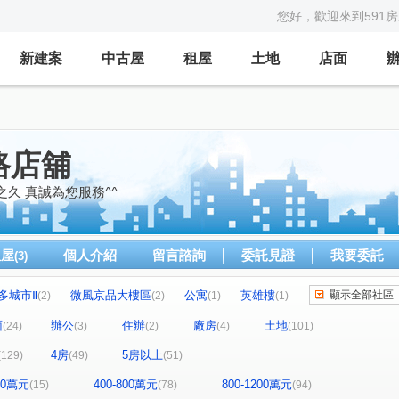
您好，歡迎來到591
新建案
中古屋
租屋
土地
店面
路店舖
之久 真誠為您服務^^
租屋
個人介紹
留言諮詢
委託見證
我要委託
(3)
多城市Ⅱ
微風京品大樓區
公寓
英雄樓
顯示全部社區
(2)
(2)
(1)
(1)
名人大廈B棟
民生香榭
華筳大廈
(1)
(1)
(1)
面
辦公
住辦
廠房
土地
(24)
(3)
(2)
(4)
(101)
羅蘭花園大廈
大悅
鋭揚巴洛克
(2)
(1)
(1)
4房
5房以上
(129)
(49)
(51)
明湖園
三發·首席大院
(1)
(1)
(1)
A
i悅讀大樓
紐約紐約大廈
聯上海棠
(1)
(1)
(1)
(1)
400萬元
400-800萬元
800-1200萬元
(15)
(78)
(94)