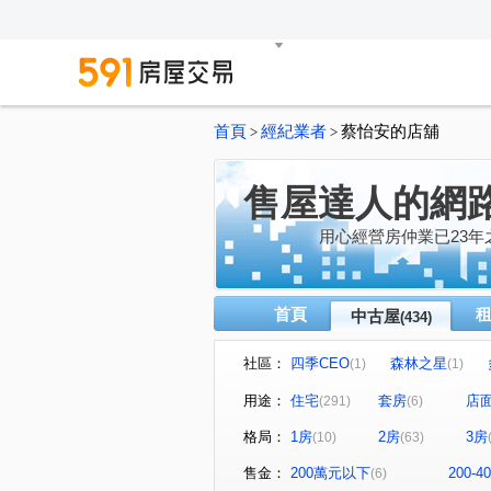
首頁
經紀業者
蔡怡安的店舖
>
>
售屋達人的網
用心經營房仲業已23年
首頁
中古屋
(434)
社區：
四季CEO
森林之星
(1)
(1)
水依林
福懋沐氧森
(1)
(1)
用途：
住宅
套房
店
(291)
(6)
京城舞極
龍鄉園
聖
(1)
(1)
格局：
1房
2房
3房
(10)
(63)
廣積中正璟苑
文化凱瑟琳
(2)
鳳山中崙第一標
中山新城
(1)
售金：
200萬元以下
200-
(6)