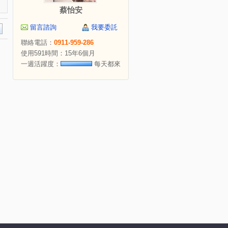
蔡怡安
留言諮詢
我要委託
聯絡電話：
0911-959-286
使用591時間：15年6個月
一週活躍度：
每天都來