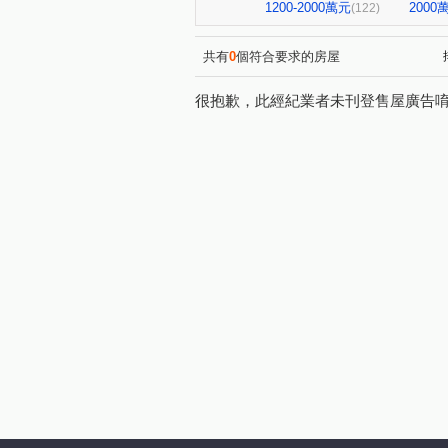
NeXT21
翰京大廈
(2)
(1)
1200-2000萬元
200
(122)
中山新城C
至順寶貝大樓
(2)
(
京城環球企業大樓
飛揚大
(1)
共有
0
個符合要求的房屋
棋琴18重奏
花園輕井澤大
(1)
很抱歉，此經紀業者未刊登售屋廣告
羅孚第大廈
京城美術皇居
(1)
鑫天地2期
福懋沐氧森
(1)
(1)
鼎山高大百貨大樓
夢皇家
(1)
馥寓
美術1号院
六
(1)
(1)
都會假期大樓
下橫路18
(1)
登豐29
艾美國際城
(1)
(3)
前峰國宅東1棟
大豐尊爵
(1)
(
鑫市鎮
悅讀悅禾
i
(2)
(1)
浤福
公園翠堤
岡山
(1)
(1)
英倫亞灣2期
曉白
(1)
(1)
蔚藍海岸大廈
心灣LRT
(1)
(1)
鼎豪逸品居
馨樓
金
(1)
(1)
美北岸大樓
PARK ONE
(1)
(1
安禾安居
巷梧桐
南
(2)
(3)
亞洲商務中心
三巷谷朵
(3)
(1)