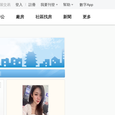
房屋交易
登入
註冊
我要刊登
幫助
數字App
辦公
廠房
社區找房
新聞
更多