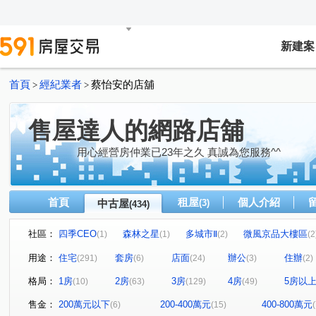
新建案
首頁
經紀業者
蔡怡安的店舖
>
>
售屋達人的網路店舖
用心經營房仲業已23年之久 真誠為您服務^^
首頁
租屋
個人介紹
中古屋
(3)
(434)
社區：
四季CEO
森林之星
多城市Ⅱ
微風京品大樓區
(1)
(1)
(2)
(2
水依林
福懋沐氧森
名人大廈B棟
民生香榭
(1)
(1)
(1)
(1)
用途：
住宅
套房
店面
辦公
住辦
(291)
(6)
(24)
(3)
(2)
京城舞極
龍鄉園
聖羅蘭花園大廈
大悅
(1)
(1)
(2)
(1)
格局：
1房
2房
3房
4房
5房以
(10)
(63)
(129)
(49)
廣積中正璟苑
文化凱瑟琳
明湖園
三發·首席大
(2)
(1)
(1)
鳳山中崙第一標
中山新城A
i悅讀大樓
紐約紐
(1)
(1)
(1)
售金：
200萬元以下
200-400萬元
400-800萬元
(6)
(15)