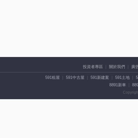
投資者專區
關於我們
廣
591租屋
591中古屋
591新建案
591土地
8891新車
88
Copyrigh