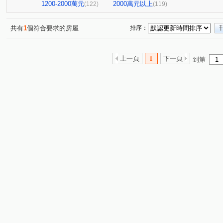
NeXT21
翰京大廈
逸文苑
日光大樓
上揚
(2)
(1)
(1)
(1)
1200-2000萬元
2000萬元以上
(122)
(119)
中山新城C
至順寶貝大樓
高雄OK大廈
阿曼十
(2)
(1)
(1)
京城環球企業大樓
飛揚大廈
十六本木
橋科水
(1)
(2)
(1)
共有
1
個符合要求的房屋
排序：
棋琴18重奏
花園輕井澤大廈
鳳城大樓
紅豆大
(1)
(1)
(1)
羅孚第大廈
京城美術皇居
橋科大極
新世界大
(1)
(2)
(1)
上一頁
1
下一頁
到第
鑫天地2期
福懋沐氧森
悦讀時代
悅誠
棋
(1)
(1)
(2)
(1)
鼎山高大百貨大樓
夢皇家大樓
向山學
綠仰森2
(1)
(1)
(1)
馥寓
美術1号院
六泰華廈
吉隆悅幸福
歐
(1)
(1)
(1)
(1)
都會假期大樓
下橫路18號華廈
大學十七大樓一期
(1)
(1)
(1)
登豐29
艾美國際城
本館路
雄關大廈
福
(1)
(3)
(1)
(1)
前峰國宅東1棟
大豐尊爵
愛情河左岸
新都心大
(1)
(1)
(2)
鑫市鎮
悅讀悅禾
i世界
達麗上東京
文化
(2)
(1)
(1)
(1)
浤福
公園翠堤
岡山集晴園大樓
長谷吉富大樓
(1)
(1)
(1)
(
英倫亞灣2期
曉白
甜蜜家庭
鳳城世家大樓
(1)
(1)
(1)
(1)
蔚藍海岸大廈
心灣LRT
THE ONE
星海灣大廈
(1)
(1)
(1)
鼎豪逸品居
馨樓
金閣玫瑰園大廈
河堤家園大
(1)
(1)
(1)
美北岸大樓
PARK ONE
聖羅蘭藝術伯爵
茵姿
(1)
(1)
(1)
安禾安居
巷梧桐
南港大樓
幸福財神
希
(2)
(3)
(1)
(1)
亞洲商務中心
三巷谷朵
綠景苑
民族國宅
(3)
(1)
(1)
(1)