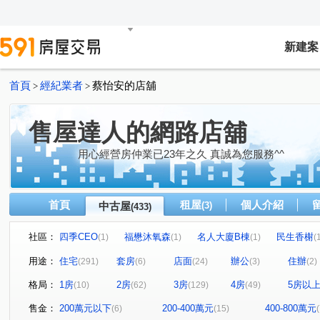
新建案
首頁
經紀業者
蔡怡安的店舖
>
>
售屋達人的網路店舖
用心經營房仲業已23年之久 真誠為您服務^^
首頁
租屋
個人介紹
中古屋
(3)
(433)
社區：
四季CEO
福懋沐氧森
名人大廈B棟
民生香榭
(1)
(1)
(1)
(
京城舞極
龍鄉園
聖羅蘭花園大廈
大悅
(1)
(1)
(2)
(1)
用途：
住宅
套房
店面
辦公
住辦
(291)
(6)
(24)
(3)
(2)
廣積中正璟苑
文化凱瑟琳
明湖園
三發·首席大
(2)
(1)
(1)
格局：
1房
2房
3房
4房
5房以
(10)
(62)
(129)
(49)
鳳山中崙第一標
中山新城A
i悅讀大樓
紐約紐
(1)
(1)
(1)
NeXT21
翰京大廈
逸文苑
日光大樓
上揚
(2)
(1)
(1)
(1)
售金：
200萬元以下
200-400萬元
400-800萬元
(6)
(15)