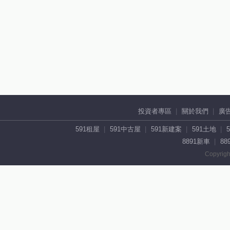
投資者專區
關於我們
廣
591租屋
591中古屋
591新建案
591土地
8891新車
88
Copyrigh