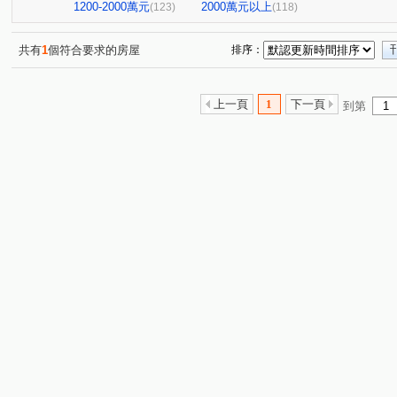
中山新城C
至順寶貝大樓
微風京品大樓區
高雄
(2)
(1)
(2)
1200-2000萬元
2000萬元以上
(123)
(118)
阿曼十六大廈
祥祥城
京城環球企業大樓
飛揚
(1)
(1)
(1)
橋科水岸花園
鑫世紀
棋琴18重奏
花園輕井澤
(2)
(1)
(1)
共有
1
個符合要求的房屋
排序：
紅豆大廈
文華帝寶
羅孚第大廈
京城美術皇居
(1)
(1)
(1)
(
新世界大廈
鉑愛悦
鑫天地2期
福懋沐氧森
(1)
(1)
(1)
(1)
上一頁
1
下一頁
到第
棋琴五重奏大樓
鼎山高大百貨大樓
夢皇家大樓
(1)
(1)
(1)
綠仰森2(內埔)
時代富豪
馥寓
美術1号院
(1)
(1)
(1)
(1)
吉隆悅幸福
歐洲宮廷
都會假期大樓
下橫路18
(1)
(2)
(1)
大學十七大樓一期
浸然適D棟
登豐29
艾美國
(1)
(1)
(1)
雄關大廈
福懋美森園
前峰國宅東1棟
大豐尊爵
(1)
(2)
(1)
新都心大廈
達麗 漾City2
鑫市鎮
悅讀悅禾
(1)
(3)
(2)
(1)
達麗上東京
文化艾美
冠傑Ui
浤福
公園
(1)
(1)
(1)
(1)
岡山集晴園大樓
長谷吉富大樓
博愛鎮F座
英倫
(1)
(1)
(1)
甜蜜家庭
鳳城世家大樓
佛羅里達大樓
蔚藍海
(1)
(1)
(1)
THE ONE
星海灣大廈
新光城高鐵達人
鼎豪逸
(1)
(1)
(1)
金閣玫瑰園大廈
河堤家園大廈
白金漢大廈
美
(1)
(1)
(1)
PARK ONE
聖羅蘭藝術伯爵
茵姿堡學園區A座
(1)
(1)
(1)
巷梧桐
南港大樓
幸福財神
希望之星
亞
(3)
(1)
(1)
(1)
三巷谷朵
綠景苑
民族國宅
藍田玉
杭州
(1)
(1)
(1)
(1)