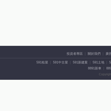
投資者專區
關於我們
廣
591租屋
591中古屋
591新建案
591土地
8891新車
88
Copyrigh