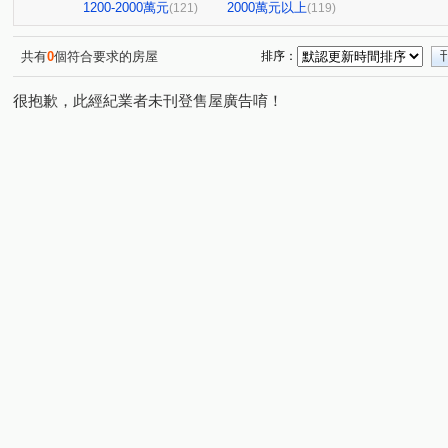
NeXT21
翰京大廈
逸文苑
日光大樓
上揚
(2)
(1)
(1)
(1)
1200-2000萬元
2000萬元以上
(121)
(119)
中山新城C
至順寶貝大樓
高雄OK大廈
阿曼十
(2)
(1)
(1)
京城環球企業大樓
飛揚大廈
十六本木
橋科水
(1)
(2)
(1)
共有
0
個符合要求的房屋
排序：
棋琴18重奏
花園輕井澤大廈
鳳城大樓
紅豆大
(1)
(1)
(1)
很抱歉，此經紀業者未刊登售屋廣告唷！
羅孚第大廈
京城美術皇居
新世界大廈
鉑愛悦
(1)
(2)
(1)
(
福懋沐氧森
悦讀時代
悅誠
棋琴五重奏大樓
(1)
(2)
(1)
(1)
夢皇家大樓
向山學
綠仰森2(內埔)
時代富豪
(1)
(1)
(1)
(1)
美術1号院
六泰華廈
吉隆悅幸福
歐洲宮廷
(1)
(1)
(1)
(2)
下橫路18號華廈
大學十七大樓一期
浸然適D棟
(1)
(1)
(1)
艾美國際城
本館路
雄關大廈
福懋美森園
(3)
(1)
(1)
(2)
大豐尊爵
愛情河左岸
新都心大廈
達麗 漾City
(1)
(2)
(1)
悅讀悅禾
i世界
達麗上東京
文化艾美
冠傑
(1)
(1)
(1)
(1)
公園翠堤
岡山集晴園大樓
長谷吉富大樓
博愛
(1)
(1)
(1)
英倫亞灣2期
曉白
甜蜜家庭
鳳城世家大樓
(1)
(1)
(1)
(1)
蔚藍海岸大廈
心灣LRT
THE ONE
星海灣大廈
(1)
(1)
(1)
鼎豪逸品居
馨樓
金閣玫瑰園大廈
河堤家園大
(1)
(1)
(1)
美北岸大樓
PARK ONE
聖羅蘭藝術伯爵
茵姿
(1)
(1)
(1)
安禾安居
巷梧桐
南港大樓
幸福財神
希
(2)
(3)
(1)
(1)
亞洲商務中心
三巷谷朵
綠景苑
民族國宅
(3)
(1)
(1)
(1)