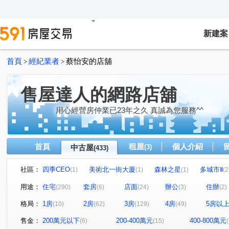
新建案
首頁
經紀業者
蔡怡安的店舖
>
>
售屋達人的網路店舖
用心經營房仲業已23年之久 真誠為您服務^^
首頁
租屋
個人介紹
中古屋
(3)
(433)
社區：
四季CEO
美術北一街大廈
森林之星
多城市Ⅱ
(1)
(1)
(1)
(2
公寓
英雄樓
水依林
福懋沐氧森
名人大
(1)
(1)
(1)
(1)
用途：
住宅
套房
店面
辦公
住辦
(290)
(6)
(24)
(3)
(2)
華筳大廈
京城舞極
龍鄉園
聖羅蘭花園大廈
(1)
(1)
(1)
(2)
格局：
1房
2房
3房
4房
5房以
(10)
(62)
(129)
(49)
鋭揚巴洛克
廣積中正璟苑
文化凱瑟琳
明湖園
(1)
(2)
(1)
(
鳳山中崙第一標
中山新城A
i悅讀大樓
紐約紐
(1)
(1)
(1)
售金：
200萬元以下
200-400萬元
400-800萬元
(6)
(15)