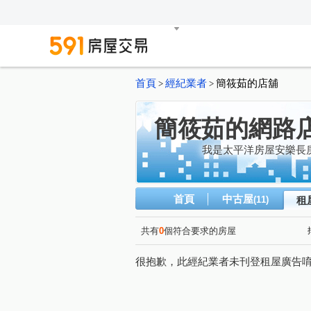
首頁
經紀業者
簡筱茹的店舖
>
>
簡筱茹的網路
我是太平洋房屋安樂長
首頁
中古屋
(11)
租
共有
0
個符合要求的房屋
很抱歉，此經紀業者未刊登租屋廣告