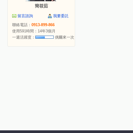
簡筱茹
留言諮詢
我要委託
聯絡電話：
0913-899-866
使用591時間：14年3個月
一週活躍度：
偶爾來一次