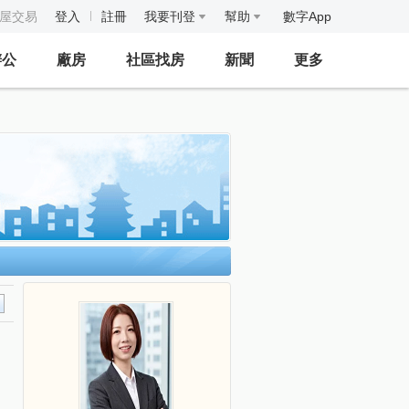
房屋交易
登入
註冊
我要刊登
幫助
數字App
辦公
廠房
社區找房
新聞
更多