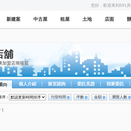
您好，歡迎來到591
新建案
中古屋
租屋
土地
店面
店舖
庚加盟店簡筱茹
個人介紹
留言諮詢
委託見證
我要委託
屋
(0)
刊登時間
坪數
金額
瀏覽人數
排序：
唷！