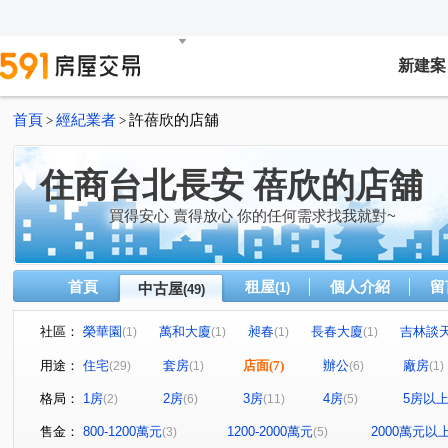
新建案
首頁
經紀業者
許蓓欣的店舖
>
>
住商台北長安 蓓欣的店舖
買得安心 賣得放心 你的任何需求找我就對~
首頁
租屋
個人介紹
留
中古屋
(1)
(49)
社區：
榮華園
萬和大廈
昶春
長春大廈
吉林談
(1)
(1)
(1)
(1)
長虹Nasdak
經國
晴園大廈
峰上
埼玉
(1)
(1)
(1)
(1)
(1)
用途：
住宅
套房
店面
(7)
辦公
廠房
(29)
(1)
(6)
(1)
森大直
美麗國賓花園廣場
漢陽實業大樓
敦北
(1)
(1)
(1)
格局：
1房
2房
3房
4房
5房以
(2)
(6)
(11)
(5)
惠安信義廣場
時代廣場大樓
松江南京
漂亮寶
(1)
(1)
(1)
梅園
三普安和大樓
華威八方
龍江路
長
(1)
(1)
(1)
(1)
售金：
800-1200萬元
1200-2000萬元
2000萬元以
(3)
(5)