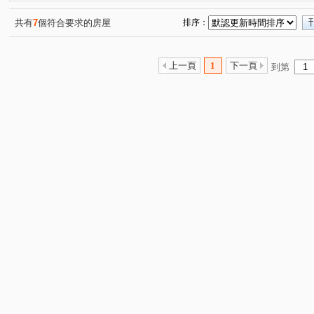
鹽和街
重慶北路三段
敦化北路
重慶北路二段
(1)
(1)
(2)
(
中山北路七段
八德路四段
吉林路
建國路
(1)
(2)
(1)
(1)
共有
7
個符合要求的房屋
排序：
天祥路
復興北路
新泰路
文化二路一段
(1)
(1)
(1)
(1)
中央路四段
民安西路
永貞路
民生街
長
(1)
(1)
(1)
(1)
上一頁
1
下一頁
到第
萬大路
中山北路二段
八德路二段
敦化南路一
(1)
(1)
(1)
光復南路
基隆路二段
前港街
松江路
赤
(1)
(1)
(1)
(2)
中山北路一段
長安東路一段
復興南路一段
八
(1)
(2)
(1)