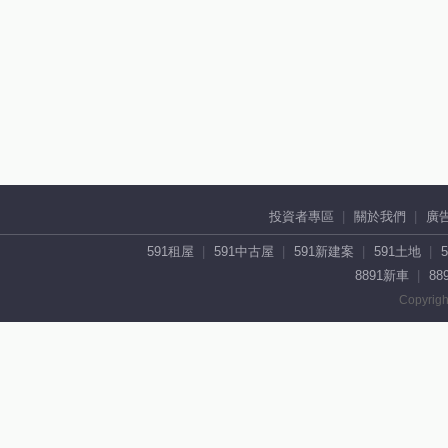
投資者專區
關於我們
廣
591租屋
591中古屋
591新建案
591土地
8891新車
88
Copyrigh