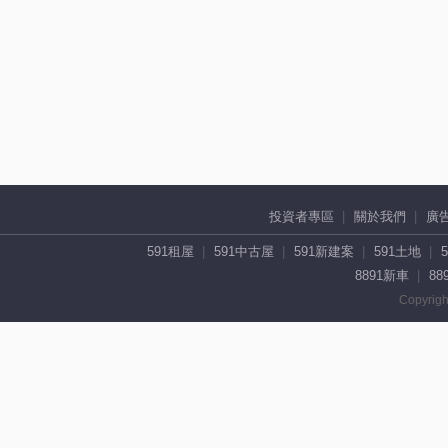
投資者專區
關於我們
廣
591租屋
591中古屋
591新建案
591土地
8891新車
88
Copyrigh