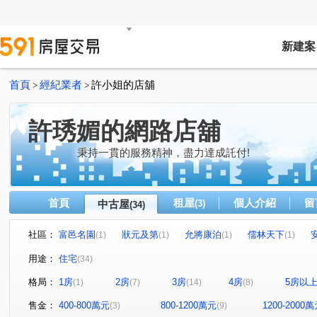
新建案
首頁
經紀業者
許小姐的店舖
>
>
許琇媚的網路店舖
秉持一貫的服務精神，盡力達成託付!
首頁
租屋
個人介紹
留
中古屋
(3)
(34)
社區：
富邑名園
狀元及第
允將康泊
儒林天下
(1)
(1)
(1)
(1)
親家潮世代
興大名廈
長億城攬翠區陽光區
民
(1)
(1)
(1)
用途：
住宅
(34)
金旺盛帝景
國光名廈
森自在
廣三大時代大廈
(2)
(1)
(1)
(
格局：
1房
2房
3房
4房
5房以
(1)
(7)
(14)
(8)
興大康橋
森活大樓
麗園華廈
立仁路社區
(2)
(1)
(1)
(1)
文心愛悦
大砌四方
鄉林新月灣
泓瑞綠雅圖
(1)
(2)
(1)
(1)
售金：
400-800萬元
800-1200萬元
1200-2000
(3)
(9)