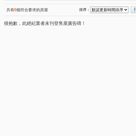
東明路
大明路
祥興路
向上街
現岱路
(1)
(2)
(3)
(1)
(1)
永興路
工學路
民生路
振興路
大智路
(1)
(1)
(1)
(1)
(1)
共有
0
個符合要求的房屋
排序：
大德街
公園街
工學一街
東榮路
福田三
(1)
(1)
(1)
(1)
很抱歉，此經紀業者未刊登售屋廣告唷！
中山路一段
甲堤南路
三民一街
文心南路
(1)
(1)
(1)
(1)
文心南路
環中東路三段
六桂路
丁台路
(1)
(1)
(1)
(1)