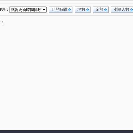
東明路
大明路
祥興路
向上街
(1)
(2)
(3)
(1)
永興路
工學路
民生路
振興路
(1)
(1)
(1)
(1)
刊登時間
坪數
金額
瀏覽人數
排序：
德街
公園街
工學一街
東榮路
(1)
(1)
(1)
(1)
唷！
山路一段
甲堤南路
三民一街
(1)
(1)
(1)
新街
忠明南路
文心南路
(1)
(1)
(1)