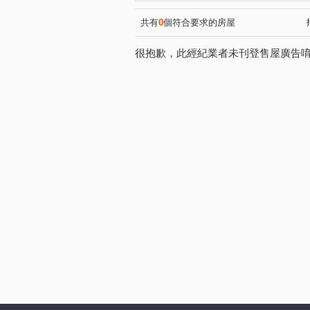
環中東路三段
光正路
(1)
(1)
現岱路
中興路二段
(1)
(1)
共有
0
個符合要求的房屋
大智路
德芳南路
大
(1)
(2)
很抱歉，此經紀業者未刊登售屋廣告
福田三街
立仁路
中
(1)
(1)
文心南路
善化路
內
(1)
(1)