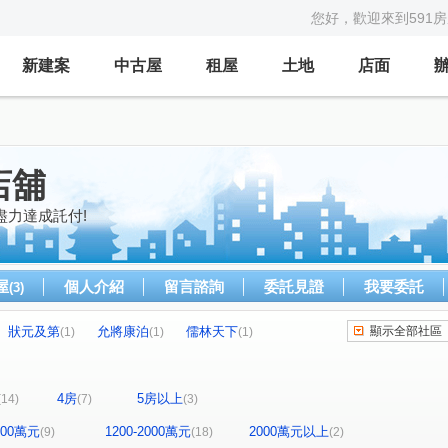
您好，歡迎來到591
新建案
中古屋
租屋
土地
店面
店舖
盡力達成託付!
屋
個人介紹
留言諮詢
委託見證
我要委託
(3)
狀元及第
允將康泊
儒林天下
顯示全部社區
(1)
(1)
(1)
興大名廈
長億城攬翠區陽光區
民生敦品
(1)
(1)
(1)
國光名廈
森自在
廣三大時代大廈
(1)
(1)
(1)
4房
5房以上
(14)
(7)
(3)
森活大樓
麗園華廈
立仁路社區
(1)
(1)
(1)
大砌四方
閱讀城市大廈
鄉林新月灣
(1)
(1)
(1)
1200萬元
1200-2000萬元
2000萬元以上
(9)
(18)
(2)