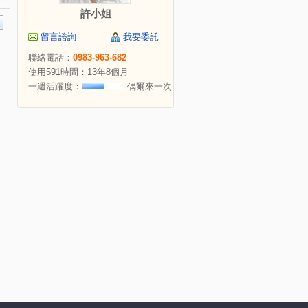
許小姐
留言諮詢
我要委託
聯絡電話：
0983-963-682
使用591時間：13年8個月
一週活躍度：
偶爾來一次