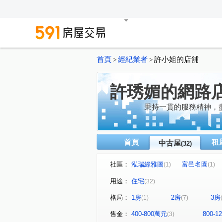
首頁
經紀業者
許小姐的店舖
>
>
許琇媚的網路
秉持一貫的服務精神，
首頁
租
中古屋
(32)
社區：
泓瑞綠雅圖
富邑名園
(1)
(1)
安格花園
親家潮世代
(1)
(1)
用途：
住宅
(32)
大智園道
金旺盛帝景
(1)
(2)
格局：
1房
2房
3房
(1)
(7)
寶浩世家
興大康橋
(1)
(2)
聚合發大美
文心愛悦
(1)
(1)
售金：
400-800萬元
800-
(3)