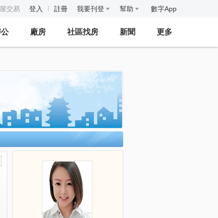
房屋交易
登入
註冊
我要刊登
幫助
數字App
辦公
廠房
社區找房
新聞
更多