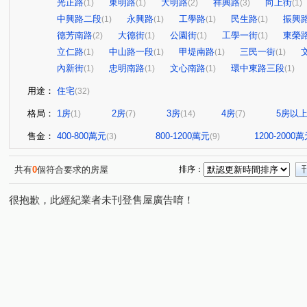
光正路
東明路
大明路
祥興路
向上街
(1)
(1)
(2)
(3)
(1)
中興路二段
永興路
工學路
民生路
振興
(1)
(1)
(1)
(1)
德芳南路
大德街
公園街
工學一街
東榮
(2)
(1)
(1)
(1)
立仁路
中山路一段
甲堤南路
三民一街
(1)
(1)
(1)
(1)
內新街
忠明南路
文心南路
環中東路三段
(1)
(1)
(1)
(1)
用途：
住宅
(32)
格局：
1房
2房
3房
4房
5房以
(1)
(7)
(14)
(7)
售金：
400-800萬元
800-1200萬元
1200-2000
(3)
(9)
共有
0
個符合要求的房屋
排序：
很抱歉，此經紀業者未刊登售屋廣告唷！