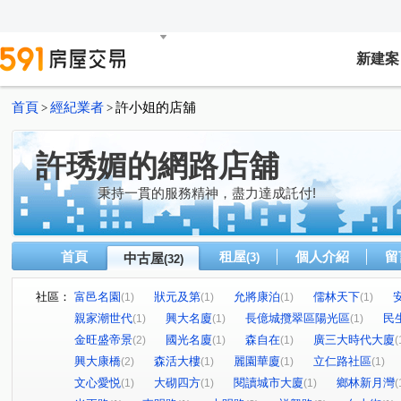
新建案
首頁
經紀業者
許小姐的店舖
>
>
許琇媚的網路店舖
秉持一貫的服務精神，盡力達成託付!
首頁
租屋
個人介紹
留
中古屋
(3)
(32)
社區：
富邑名園
狀元及第
允將康泊
儒林天下
(1)
(1)
(1)
(1)
親家潮世代
興大名廈
長億城攬翠區陽光區
民
(1)
(1)
(1)
金旺盛帝景
國光名廈
森自在
廣三大時代大廈
(2)
(1)
(1)
(
興大康橋
森活大樓
麗園華廈
立仁路社區
(2)
(1)
(1)
(1)
文心愛悦
大砌四方
閱讀城市大廈
鄉林新月灣
(1)
(1)
(1)
(