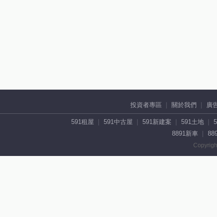
投資者專區
關於我們
廣
591租屋
591中古屋
591新建案
591土地
8891新車
88
Copyrigh