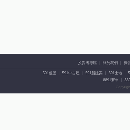
投資者專區
關於我們
廣
591租屋
591中古屋
591新建案
591土地
8891新車
88
Copyrigh