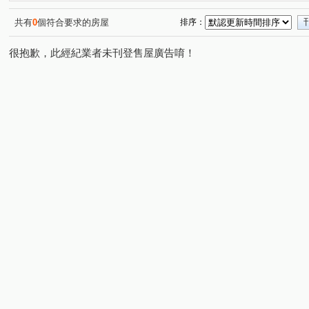
聯邦新貴族
合康新世紀
五工商住辦
壽安新城
(1)
(1)
(1)
(
中平路
糞箕湖
新北大道四段
中原路
中
(5)
(1)
(1)
(1)
共有
0
個符合要求的房屋
排序：
幸福東路
復興路一段
中華路二段
中和街
(1)
(1)
(1)
(1)
很抱歉，此經紀業者未刊登售屋廣告唷！
舊莊街一段
二鬮路
富貴路
立信三街
新
(1)
(1)
(1)
(1)
福壽街
中港路
頭興街
五工三路
建興街
(1)
(1)
(1)
(1)
(
頭前路
基隆路二段
(1)
(1)