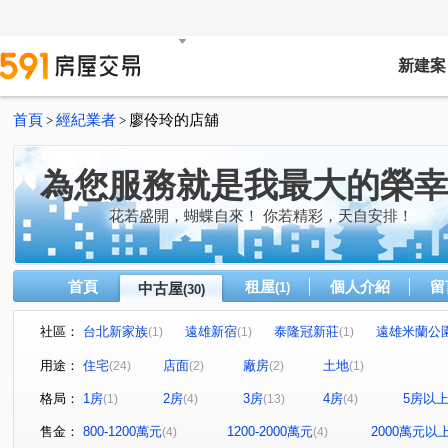
新建案
首頁
經紀業者
廖伶玲的店舖
>
>
為您服務就是我最大的榮幸
花若盛開，蝴蝶自來！ 你若精彩，天自安排！
首頁
租屋
個人介紹
留
中古屋
(1)
(30)
社區：
台北新家族
遠雄新宿
泰隆冠新莊
遠雄米蘭公
(1)
(1)
(1)
幸福公園百合館
天子
威京向陽
當代純品
(1)
(1)
(1)
(1)
用途：
住宅
店面
廠房
土地
(24)
(2)
(2)
(1)
新榮華富貴
鹿特丹特區
獨賣南港舊莊方正三樓
(1)
(1)
(1)
格局：
1房
2房
3房
4房
5房以
(1)
(4)
(13)
(4)
名軒富麗
幸福佳瑪方正二樓
帝后花園維多利亞
(1)
(1)
(1)
榮馥大院
新泰陽
麥當勞三樓雅寓
幸福捷運三
(1)
(1)
(1)
售金：
800-1200萬元
1200-2000萬元
2000萬元以
(4)
(4)