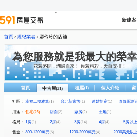
新建案
首頁
經紀業者
廖伶玲的店舖
>
>
為您服務就是我最大的榮幸
花若盛開，蝴蝶自來！ 你若精彩，天自安排！
首頁
租屋
個人介紹
留
中古屋
(1)
(31)
社區：
幸福二樓雅寓
台北新家族
遠雄新宿
泰隆冠新
(1)
(1)
(1)
幸福公園百合館
天子
威京向陽
當代純品
(1)
(1)
(1)
(1)
用途：
住宅
(25)
店面
廠房
土地
(2)
(2)
(1)
新榮華富貴
鹿特丹特區
獨賣南港舊莊方正三樓
(1)
(1)
(1)
格局：
1房
2房
3房
4房
5房以
(1)
(4)
(14)
(4)
名軒富麗
幸福佳瑪方正二樓
帝后花園維多利亞
(1)
(1)
(1)
榮馥大院
新泰陽
麥當勞三樓雅寓
幸福捷運三
(1)
(1)
(1)
售金：
800-1200萬元
1200-2000萬元
2000萬元以
(5)
(4)