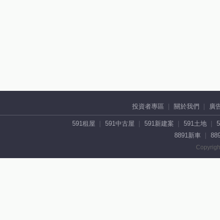
投資者專區
關於我們
廣
591租屋
591中古屋
591新建案
591土地
8891新車
88
Copyrigh