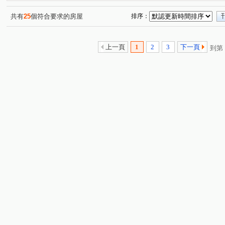
聯邦新貴族
合康新世紀
五工商住辦
壽安新城
(1)
(1)
(1)
(
幸福路
中平路
糞箕湖
新北大道四段
中
(1)
(5)
(1)
(1)
共有
25
個符合要求的房屋
排序：
福美街
幸福東路
復興路一段
中華路二段
(1)
(1)
(1)
(1)
舊莊街一段
二鬮路
富貴路
立信三街
新
(1)
(1)
(1)
(1)
上一頁
1
2
3
下一頁
到第
福壽街
中港路
頭興街
五工三路
建興街
(1)
(1)
(1)
(1)
(
頭前路
基隆路二段
(1)
(1)