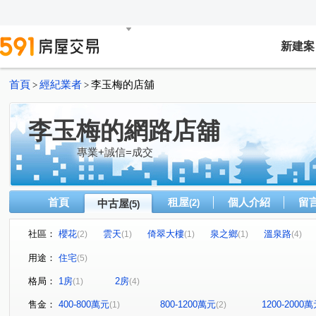
新建案
首頁
經紀業者
李玉梅的店舖
>
>
李玉梅的網路店舖
專業+誠信=成交
首頁
租屋
個人介紹
留
中古屋
(2)
(5)
社區：
櫻花
雲天
倚翠大樓
泉之鄉
溫泉路
(2)
(1)
(1)
(1)
(4)
用途：
住宅
(5)
格局：
1房
2房
(1)
(4)
售金：
400-800萬元
800-1200萬元
1200-2000
(1)
(2)