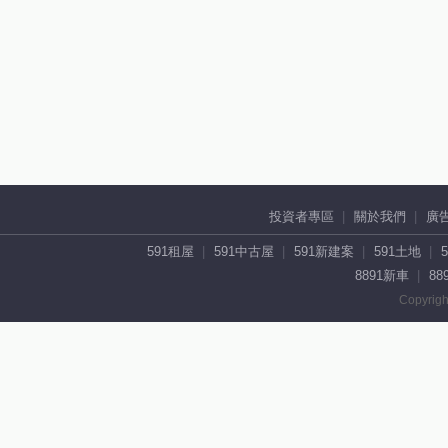
投資者專區
關於我們
廣
591租屋
591中古屋
591新建案
591土地
8891新車
88
Copyrigh