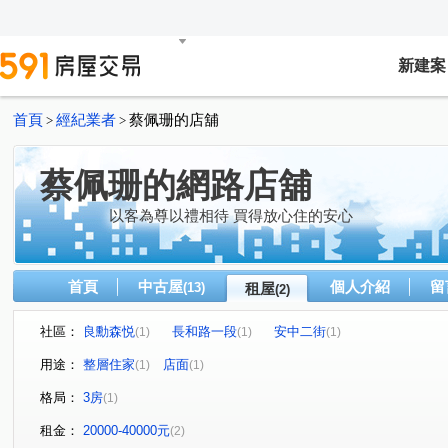
新建案
首頁
經紀業者
蔡佩珊的店舖
>
>
蔡佩珊的網路店舖
以客為尊以禮相待 買得放心住的安心
首頁
中古屋
個人介紹
留
(13)
租屋
(2)
社區：
良勳森悦
長和路一段
安中二街
(1)
(1)
(1)
用途：
整層住家
店面
(1)
(1)
格局：
3房
(1)
租金：
20000-40000元
(2)