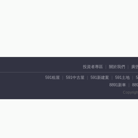
投資者專區
關於我們
廣
591租屋
591中古屋
591新建案
591土地
8891新車
88
Copyrigh