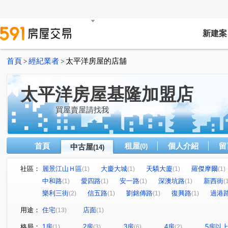
新建案
首頁
經紀業者
太平洋房屋的店舖
>
>
太平洋房屋基隆加盟店
買屋賣屋請找我
首頁
租屋
個人介紹
留
中古屋
(0)
(14)
社區：
麗景江山Ｈ區
大慶大城
天驕大廈
羅傑摩爾
(1)
(1)
(1)
(1)
中和路
愛四路
安一路
深澳坑路
新西街
(1)
(1)
(1)
(1)
(
樂利三街
信五路
劉銘傳路
復興路
過港
(2)
(1)
(1)
(1)
用途：
住宅
店面
(13)
(1)
格局：
1房
2房
3房
4房
5房以
(1)
(3)
(6)
(2)