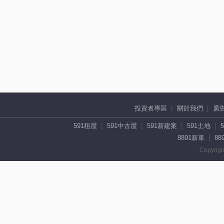
投資者專區
關於我們
廣
591租屋
591中古屋
591新建案
591土地
8891新車
88
Copyrigh