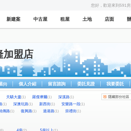
您好，歡迎來到591
新建案
中古屋
租屋
土地
店面
隆加盟店
屋
個人介紹
留言諮詢
委託見證
我要委託
(0)
天驕大廈
羅傑摩爾
深溪路
隱藏部分社區
(1)
(1)
(1)
路
深澳坑路
新西街
安樂路一段
(1)
(1)
(1)
(1)
銘傳路
復興路
過港路
崇禮街
(1)
(1)
(1)
(1)
4房
5房以上
(6)
(2)
(1)