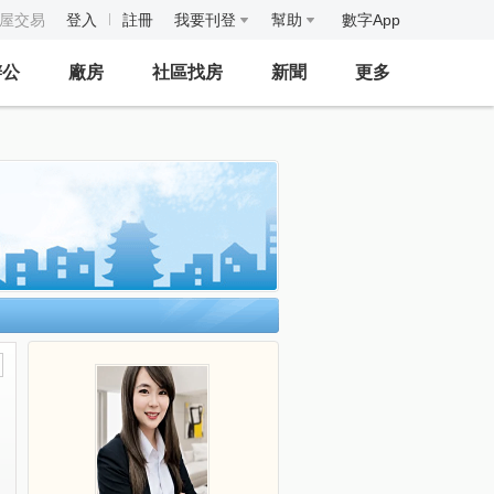
房屋交易
登入
註冊
我要刊登
幫助
數字App
辦公
廠房
社區找房
新聞
更多