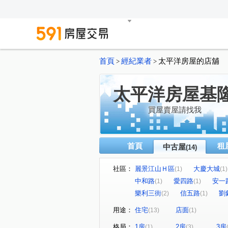
首頁
經紀業者
太平洋房屋的店舖
>
>
太平洋房屋基
買屋賣屋請找我
首頁
租
中古屋
(14)
社區：
麗景江山Ｈ區
大慶大城
(1)
(1)
中和路
愛四路
安一
(1)
(1)
樂利三街
信五路
劉
(2)
(1)
用途：
住宅
店面
(13)
(1)
格局：
1房
2房
3房
(1)
(3)