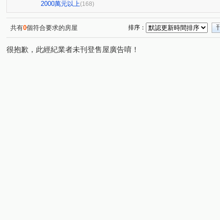
豐樂公園別墅
親家河南道
大熊JIA55
鴻豫境
(1)
(3)
(1)
(2
2000萬元以上
(168)
勝美彩虹城二期
市政交響曲
聚合發權美
豐樂
(2)
(1)
(1)
科博館植物園商圈
中清捷運角間大面寬店面
樂沐
(1)
(1)
(1)
共有
0
個符合要求的房屋
排序：
潭子運動公園星巴克
傑聯洛克斐勒中心大樓
聚合發
(1)
(1)
很抱歉，此經紀業者未刊登售屋廣告唷！
鉅陞國際 V市政
龍寶謙臻邸
國泰層峰
市政LV
(1)
(1)
(3)
(
冠德文心綻
聖家鑫溫莎花園
忠孝夜市
忠孝夜
(1)
(1)
(1)
忠孝夜市中興大學國圖館
美術館綠園道
林鼎樸御
(1)
(1)
(3)
大雅沙鹿清泉崗機場特區
統領企業大樓
禹冠一輝
(2)
(1)
(2)
遠雄純寓
勤美草悟道市民廣場大面寬金店面
富宇世
(1)
(1)
中國醫中科大一中商圈
七期朝馬黎明朝富臺灣大道金店面
(1)
珍愛逢甲
五期東興國小精誠商圈
由鉅大恆
VV
(1)
(1)
(1)
市政萬象廣場
亞熱帶新都
朝貴朝馬店面
TOP
(2)
(1)
(2)
東山軍工商圈
逢甲西屯路文華路河南路
惠宇碧柳
(6)
(1)
(1)
新都苑
鉅虹MOCA
時代春天
雙橡園2925
(1)
(1)
(1)
(1)
宏忠畫世紀
皇城園邸
進化路北屯路大面寬角店
(1)
(1)
(1)
太子蘭坊C區
興大國圖館特區
興大國圖館商圈
(1)
(1)
(1)
漢神百貨11期823公園崇德路
成功好好
心之所向
(1)
(1)
(1)
銳豐悅觀
東海藝術街榮總醫院
櫻花市鎮之櫻
(1)
(1)
(1)
北平天津青島商圈
似水年華
忠孝商圈忠孝夜市
(1)
(1)
(1)