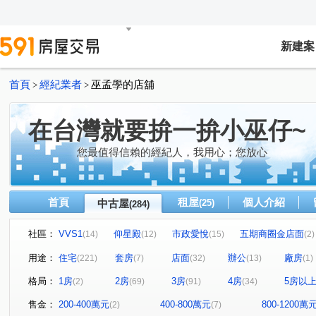
新建案
首頁
經紀業者
巫孟學的店舖
>
>
在台灣就要拚一拚小巫仔~
您最值得信賴的經紀人，我用心；您放心
首頁
租屋
個人介紹
中古屋
(25)
(284)
社區：
VVS1
仰星殿
市政愛悅
五期商圈金店面
(14)
(12)
(15)
(2)
北屯角間捷運金店面
臺中帝寶
精銳音悅廳
市
(2)
(3)
(2)
用途：
住宅
套房
店面
辦公
廠房
(221)
(7)
(32)
(13)
(1)
銓璟大境
惠宇人本大業
興大湛
市政敦煌
(1)
(2)
(1)
(1)
格局：
1房
2房
3房
4房
5房以
(2)
(69)
(91)
(34)
太子國寶大廈
逢甲商圈金雞母
逢甲商圈金雞母
(5)
(1)
(1)
惠宇青田
佳福大於
惠田樹語靚
美術館特區
(4)
(1)
(1)
(1)
售金：
200-400萬元
400-800萬元
800-1200萬
(2)
(7)