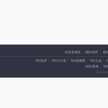
投資者專區
關於我們
廣
591租屋
591中古屋
591新建案
591土地
8891新車
88
Copyrigh