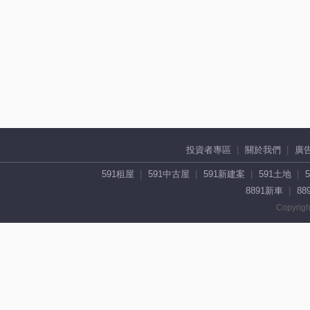
投資者專區
關於我們
廣
591租屋
591中古屋
591新建案
591土地
8891新車
88
Copyrigh