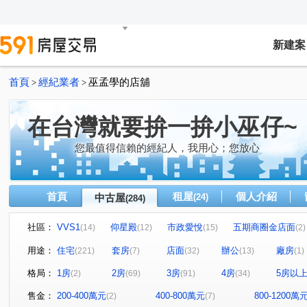
新建案
首頁
經紀業者
巫孟學的店舖
>
>
在台灣就要拚一拚小巫仔~
您最值得信賴的經紀人，我用心；您放心
首頁
租屋
個人介紹
中古屋
(24)
(284)
社區：
VVS1
仰星殿
市政愛悅
五期商圈金店面
(14)
(12)
(15)
(2)
北屯角間捷運金店面
臺中帝寶
精銳音悅廳
市
(2)
(3)
(2)
用途：
住宅
套房
店面
辦公
廠房
(221)
(7)
(32)
(13)
(1)
銓璟大境
惠宇人本大業
興大湛
市政敦煌
(1)
(2)
(1)
(1)
格局：
1房
2房
3房
4房
5房以
(2)
(69)
(91)
(34)
太子國寶大廈
逢甲商圈金雞母
逢甲商圈金雞母
(5)
(1)
(1)
惠宇青田
佳福大於
惠田樹語靚
美術館特區
(4)
(1)
(1)
(1)
售金：
200-400萬元
400-800萬元
800-1200萬
(2)
(7)