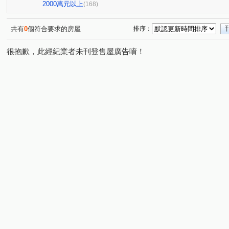
豐樂公園別墅
親家河南道
大熊JIA55
鴻豫境
(1)
(3)
(1)
(2
2000萬元以上
(168)
勝美彩虹城二期
市政交響曲
聚合發權美
豐樂
(2)
(1)
(1)
科博館植物園商圈
中清捷運角間大面寬店面
樂沐
(1)
(1)
(1)
共有
0
個符合要求的房屋
排序：
潭子運動公園星巴克
傑聯洛克斐勒中心大樓
聚合發
(1)
(1)
很抱歉，此經紀業者未刊登售屋廣告唷！
鉅陞國際 V市政
龍寶謙臻邸
國泰層峰
市政LV
(1)
(1)
(3)
(
冠德文心綻
聖家鑫溫莎花園
忠孝夜市
忠孝夜
(1)
(1)
(1)
忠孝夜市中興大學國圖館
美術館綠園道
林鼎樸御
(1)
(1)
(3)
大雅沙鹿清泉崗機場特區
統領企業大樓
禹冠一輝
(2)
(1)
(2)
遠雄純寓
勤美草悟道市民廣場大面寬金店面
富宇世
(1)
(1)
中國醫中科大一中商圈
七期朝馬黎明朝富臺灣大道金店面
(1)
珍愛逢甲
五期東興國小精誠商圈
由鉅大恆
VV
(1)
(1)
(1)
市政萬象廣場
亞熱帶新都
朝貴朝馬店面
TOP
(2)
(1)
(2)
東山軍工商圈
逢甲西屯路文華路河南路
惠宇碧柳
(6)
(1)
(1)
新都苑
鉅虹MOCA
時代春天
雙橡園2925
(1)
(1)
(1)
(1)
宏忠畫世紀
皇城園邸
進化路北屯路大面寬角店
(1)
(1)
(1)
太子蘭坊C區
興大國圖館特區
興大國圖館商圈
(1)
(1)
(1)
漢神百貨11期823公園崇德路
成功好好
心之所向
(1)
(1)
(1)
銳豐悅觀
東海藝術街榮總醫院
櫻花市鎮之櫻
(1)
(1)
(1)
北平天津青島商圈
似水年華
忠孝商圈忠孝夜市
(1)
(1)
(1)