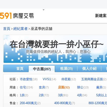
新建案
首頁
經紀業者
巫孟學的店舖
>
>
在台灣就要拚一拚小巫仔~
您最值得信賴的經紀人，我用心；您放心
首頁
租屋
個人介紹
中古屋
(25)
(287)
社區：
市政愛悅
VVS1
仰星殿
五期商圈金店面
(18)
(14)
(12)
(2)
北屯角間捷運金店面
臺中帝寶
精銳音悅廳
市
(2)
(3)
(2)
用途：
住宅
套房
店面
(32)
辦公
廠房
(224)
(7)
(13)
(1)
銓璟大境
惠宇人本大業
興大湛
市政敦煌
(1)
(2)
(1)
(1)
格局：
1房
2房
3房
4房
5房以
(2)
(72)
(91)
(34)
太子國寶大廈
逢甲商圈金雞母
逢甲商圈金雞母
(5)
(1)
(1)
惠宇青田
佳福大於
惠田樹語靚
美術館特區
(4)
(1)
(1)
(1)
售金：
200-400萬元
400-800萬元
800-1200萬
(2)
(7)