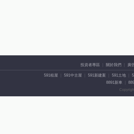
投資者專區
關於我們
廣
591租屋
591中古屋
591新建案
591土地
8891新車
88
Copyrigh