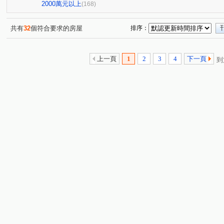
豐樂公園別墅
親家河南道
大熊JIA55
鴻豫境
(1)
(3)
(1)
(2
2000萬元以上
(168)
勝美彩虹城二期
市政交響曲
聚合發權美
豐樂
(2)
(1)
(1)
科博館植物園商圈
中清捷運角間大面寬店面
樂沐
(1)
(1)
(1)
共有
32
個符合要求的房屋
排序：
潭子運動公園星巴克
傑聯洛克斐勒中心大樓
聚合發
(1)
(1)
鉅陞國際 V市政
龍寶謙臻邸
國泰層峰
市政LV
(1)
(1)
(3)
(
上一頁
1
2
3
4
下一頁
到
冠德文心綻
聖家鑫溫莎花園
忠孝夜市
忠孝夜
(1)
(1)
(1)
忠孝夜市中興大學國圖館
美術館綠園道
林鼎樸御
(1)
(1)
(3)
大雅沙鹿清泉崗機場特區
統領企業大樓
禹冠一輝
(2)
(1)
(2)
遠雄純寓
勤美草悟道市民廣場大面寬金店面
富宇世
(1)
(1)
中國醫中科大一中商圈
七期朝馬黎明朝富臺灣大道金店面
(1)
珍愛逢甲
五期東興國小精誠商圈
由鉅大恆
VV
(1)
(1)
(1)
市政萬象廣場
亞熱帶新都
朝貴朝馬店面
TOP
(2)
(1)
(2)
東山軍工商圈
逢甲西屯路文華路河南路
惠宇碧柳
(6)
(1)
(1)
新都苑
鉅虹MOCA
時代春天
雙橡園2925
(1)
(1)
(1)
(1)
宏忠畫世紀
皇城園邸
進化路北屯路大面寬角店
(1)
(1)
(1)
太子蘭坊C區
興大國圖館特區
興大國圖館商圈
(1)
(1)
(1)
漢神百貨11期823公園崇德路
成功好好
心之所向
(1)
(1)
(1)
銳豐悅觀
東海藝術街榮總醫院
櫻花市鎮之櫻
(1)
(1)
(1)
北平天津青島商圈
似水年華
忠孝商圈忠孝夜市
(1)
(1)
(1)