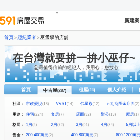
新建案
首頁
經紀業者
巫孟學的店舖
>
>
在台灣就要拚一拚小巫仔~
您最值得信賴的經紀人，我用心；您放心
首頁
租屋
個人介紹
中古屋
(24)
(287)
社區：
市政愛悅
VVS1
仰星殿
五期商圈金店面
(18)
(14)
(12)
(2)
北屯角間捷運金店面
臺中帝寶
精銳音悅廳
市
(2)
(3)
(2)
用途：
住宅
套房
店面
辦公
廠房
(224)
(7)
(32)
(13)
(1)
銓璟大境
惠宇人本大業
興大湛
市政敦煌
(1)
(2)
(1)
(1)
格局：
1房
2房
3房
4房
5房以
(2)
(72)
(91)
(34)
太子國寶大廈
逢甲商圈金雞母
逢甲商圈金雞母
(5)
(1)
(1)
惠宇青田
佳福大於
惠田樹語靚
美術館特區
(4)
(1)
(1)
(1)
售金：
200-400萬元
400-800萬元
800-1200萬
(2)
(7)