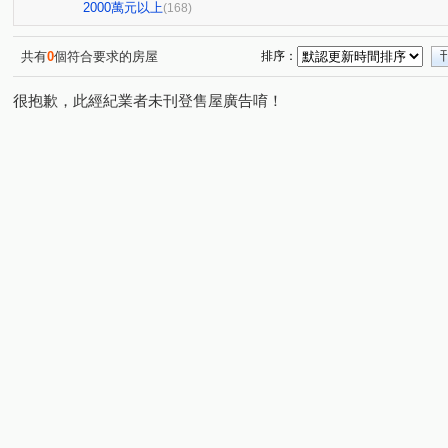
豐樂公園別墅
親家河南道
大熊JIA55
鴻豫境
(1)
(3)
(1)
(2
2000萬元以上
(168)
勝美彩虹城二期
市政交響曲
聚合發權美
豐樂
(2)
(1)
(1)
科博館植物園商圈
中清捷運角間大面寬店面
樂沐
(1)
(1)
(1)
共有
0
個符合要求的房屋
排序：
潭子運動公園星巴克
傑聯洛克斐勒中心大樓
聚合發
(1)
(1)
很抱歉，此經紀業者未刊登售屋廣告唷！
鉅陞國際 V市政
龍寶謙臻邸
國泰層峰
市政LV
(1)
(1)
(3)
(
冠德文心綻
聖家鑫溫莎花園
忠孝夜市
忠孝夜
(1)
(1)
(1)
忠孝夜市中興大學國圖館
美術館綠園道
林鼎樸御
(1)
(1)
(3)
大雅沙鹿清泉崗機場特區
統領企業大樓
禹冠一輝
(2)
(1)
(2)
遠雄純寓
勤美草悟道市民廣場大面寬金店面
富宇世
(1)
(1)
中國醫中科大一中商圈
七期朝馬黎明朝富臺灣大道金店面
(1)
珍愛逢甲
五期東興國小精誠商圈
由鉅大恆
VV
(1)
(1)
(1)
市政萬象廣場
亞熱帶新都
朝貴朝馬店面
TOP
(2)
(1)
(2)
東山軍工商圈
逢甲西屯路文華路河南路
惠宇碧柳
(6)
(1)
(1)
新都苑
鉅虹MOCA
時代春天
雙橡園2925
(1)
(1)
(1)
(1)
宏忠畫世紀
皇城園邸
進化路北屯路大面寬角店
(1)
(1)
(1)
太子蘭坊C區
興大國圖館特區
興大國圖館商圈
(1)
(1)
(1)
漢神百貨11期823公園崇德路
成功好好
心之所向
(1)
(1)
(1)
銳豐悅觀
東海藝術街榮總醫院
櫻花市鎮之櫻
(1)
(1)
(1)
北平天津青島商圈
似水年華
忠孝商圈忠孝夜市
(1)
(1)
(1)