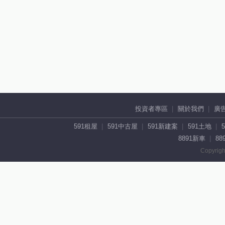
投資者專區
關於我們
廣
591租屋
591中古屋
591新建案
591土地
8891新車
88
Copyrigh