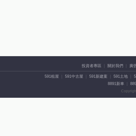
投資者專區
關於我們
廣
591租屋
591中古屋
591新建案
591土地
8891新車
88
Copyrigh