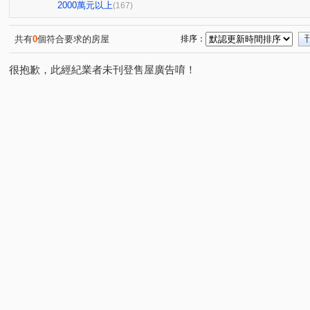
豐樂公園別墅
親家河南道
大熊JIA55
鴻豫境
(1)
(3)
(1)
(2
2000萬元以上
(167)
勝美彩虹城二期
市政交響曲
聚合發權美
豐樂
(2)
(1)
(1)
科博館植物園商圈
中清捷運角間大面寬店面
樂沐
(1)
(1)
(1)
共有
0
個符合要求的房屋
排序：
潭子運動公園星巴克
傑聯洛克斐勒中心大樓
聚合發
(1)
(1)
很抱歉，此經紀業者未刊登售屋廣告唷！
鉅陞國際 V市政
龍寶謙臻邸
國泰層峰
市政LV
(1)
(1)
(3)
(
冠德文心綻
聖家鑫溫莎花園
忠孝夜市
忠孝夜
(1)
(1)
(1)
忠孝夜市中興大學國圖館
美術館綠園道
林鼎樸御
(1)
(1)
(3)
大雅沙鹿清泉崗機場特區
統領企業大樓
禹冠一輝
(2)
(1)
(2)
遠雄純寓
勤美草悟道市民廣場大面寬金店面
富宇世
(1)
(1)
中國醫中科大一中商圈
七期朝馬黎明朝富臺灣大道金店面
(1)
珍愛逢甲
五期東興國小精誠商圈
由鉅大恆
VV
(1)
(1)
(1)
市政萬象廣場
亞熱帶新都
朝貴朝馬店面
TOP
(2)
(1)
(2)
東山軍工商圈
逢甲西屯路文華路河南路
惠宇碧柳
(5)
(1)
(1)
新都苑
鉅虹MOCA
時代春天
雙橡園2925
(1)
(1)
(1)
(1)
宏忠畫世紀
皇城園邸
進化路北屯路大面寬角店
(1)
(1)
(1)
太子蘭坊C區
興大國圖館特區
興大國圖館商圈
(1)
(1)
(1)
漢神百貨11期823公園崇德路
成功好好
心之所向
(1)
(1)
(1)
銳豐悅觀
東海藝術街榮總醫院
櫻花市鎮之櫻
(1)
(1)
(1)
北平天津青島商圈
似水年華
忠孝商圈忠孝夜市
(1)
(1)
(1)