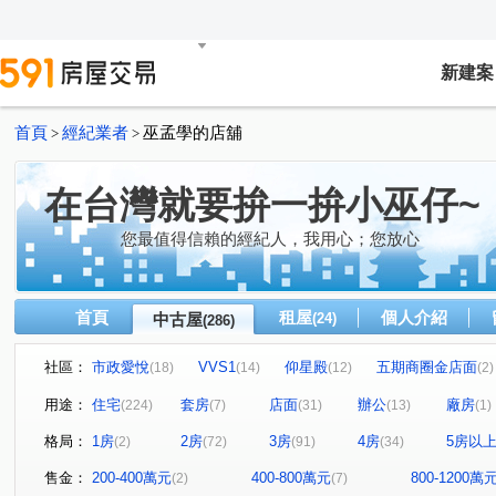
新建案
首頁
經紀業者
巫孟學的店舖
>
>
在台灣就要拚一拚小巫仔~
您最值得信賴的經紀人，我用心；您放心
首頁
租屋
個人介紹
中古屋
(24)
(286)
社區：
市政愛悅
VVS1
仰星殿
五期商圈金店面
(18)
(14)
(12)
(2)
北屯角間捷運金店面
臺中帝寶
精銳音悅廳
市
(2)
(3)
(2)
用途：
住宅
套房
店面
辦公
廠房
(224)
(7)
(31)
(13)
(1)
銓璟大境
惠宇人本大業
興大湛
市政敦煌
(1)
(2)
(1)
(1)
格局：
1房
2房
3房
4房
5房以
(2)
(72)
(91)
(34)
太子國寶大廈
逢甲商圈金雞母
逢甲商圈金雞母
(5)
(1)
(1)
惠宇青田
佳福大於
惠田樹語靚
美術館特區
(4)
(1)
(1)
(1)
售金：
200-400萬元
400-800萬元
800-1200萬
(2)
(7)