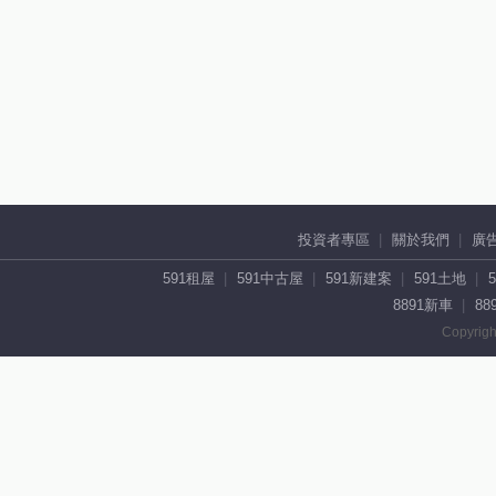
投資者專區
關於我們
廣
591租屋
591中古屋
591新建案
591土地
8891新車
88
Copyrigh