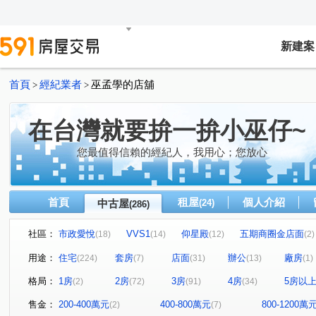
新建案
首頁
經紀業者
巫孟學的店舖
>
>
在台灣就要拚一拚小巫仔~
您最值得信賴的經紀人，我用心；您放心
首頁
租屋
個人介紹
中古屋
(24)
(286)
社區：
市政愛悅
VVS1
仰星殿
五期商圈金店面
(18)
(14)
(12)
(2)
北屯角間捷運金店面
臺中帝寶
精銳音悅廳
市
(2)
(3)
(2)
用途：
住宅
套房
店面
辦公
廠房
(224)
(7)
(31)
(13)
(1)
銓璟大境
惠宇人本大業
興大湛
市政敦煌
(1)
(2)
(1)
(1)
格局：
1房
2房
3房
4房
5房以
(2)
(72)
(91)
(34)
太子國寶大廈
逢甲商圈金雞母
逢甲商圈金雞母
(5)
(1)
(1)
惠宇青田
佳福大於
惠田樹語靚
美術館特區
(4)
(1)
(1)
(1)
售金：
200-400萬元
400-800萬元
800-1200萬
(2)
(7)