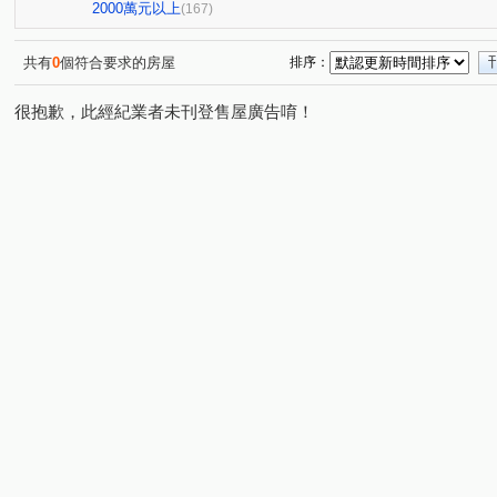
豐樂公園別墅
親家河南道
大熊JIA55
鴻豫境
(1)
(3)
(1)
(2
2000萬元以上
(167)
勝美彩虹城二期
市政交響曲
聚合發權美
豐樂
(2)
(1)
(1)
科博館植物園商圈
中清捷運角間大面寬店面
樂沐
(1)
(1)
(1)
共有
0
個符合要求的房屋
排序：
潭子運動公園星巴克
傑聯洛克斐勒中心大樓
聚合發
(1)
(1)
很抱歉，此經紀業者未刊登售屋廣告唷！
鉅陞國際 V市政
龍寶謙臻邸
國泰層峰
市政LV
(1)
(1)
(3)
(
冠德文心綻
聖家鑫溫莎花園
忠孝夜市
忠孝夜
(1)
(1)
(1)
忠孝夜市中興大學國圖館
美術館綠園道
林鼎樸御
(1)
(1)
(3)
大雅沙鹿清泉崗機場特區
統領企業大樓
禹冠一輝
(2)
(1)
(2)
遠雄純寓
勤美草悟道市民廣場大面寬金店面
富宇世
(1)
(1)
中國醫中科大一中商圈
七期朝馬黎明朝富臺灣大道金店面
(1)
珍愛逢甲
五期東興國小精誠商圈
由鉅大恆
VV
(1)
(1)
(1)
市政萬象廣場
亞熱帶新都
朝貴朝馬店面
TOP
(2)
(1)
(2)
東山軍工商圈
逢甲西屯路文華路河南路
惠宇碧柳
(5)
(1)
(1)
新都苑
鉅虹MOCA
時代春天
雙橡園2925
(1)
(1)
(1)
(1)
宏忠畫世紀
皇城園邸
進化路北屯路大面寬角店
(1)
(1)
(1)
太子蘭坊C區
興大國圖館特區
興大國圖館商圈
(1)
(1)
(1)
漢神百貨11期823公園崇德路
成功好好
心之所向
(1)
(1)
(1)
銳豐悅觀
東海藝術街榮總醫院
櫻花市鎮之櫻
(1)
(1)
(1)
北平天津青島商圈
似水年華
忠孝商圈忠孝夜市
(1)
(1)
(1)