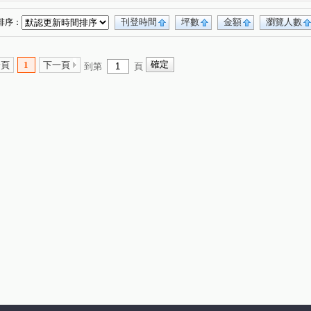
段
(2)
和興路
八德路四段
三民路
(1)
(3)
(1)
路二段
長安東路一段
福德北路
(1)
(1)
(1)
刊登時間
坪數
金額
瀏覽人數
排序：
民權東路三段
永貞路
民享街
(1)
(1)
(1)
忠順街二段
(1)
一頁
1
下一頁
到第
頁