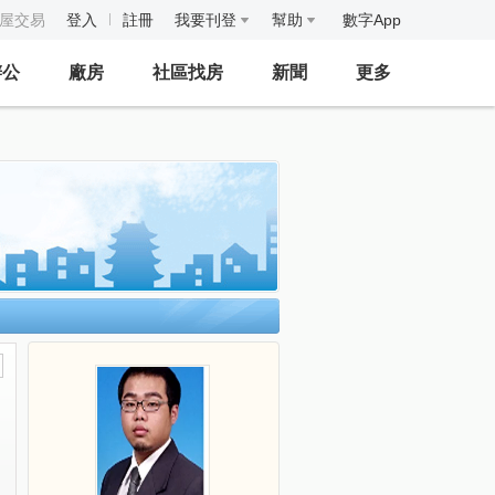
房屋交易
登入
註冊
我要刊登
幫助
數字App
辦公
廠房
社區找房
新聞
更多