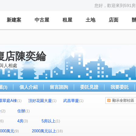
您好，歡迎來到591
新建案
中古屋
租屋
土地
店面
復店陳奕綸
與人相處
屋
個人介紹
留言諮詢
委託見證
我要委託
(3)
環翠庭A棟
頂好花園大廈
武昌華廈
顯示全部社區
(1)
(1)
(1)
南京新貴
鴻運大樓
大英博物館
(1)
(1)
(1)
(1)
公
住辦
(2)
(1)
利安大樓
拾初明昕
江陵綠庭
(1)
(1)
(1)
4房
5房以上
(6)
(3)
(1)
樓
富湟第二大廈
大稻埕華廈
漢城大廈
(1)
(1)
(1)
(1)
族東路
南京東路五段
八德路三段
(1)
(3)
(2)
-2000萬元
2000萬元以上
(9)
(18)