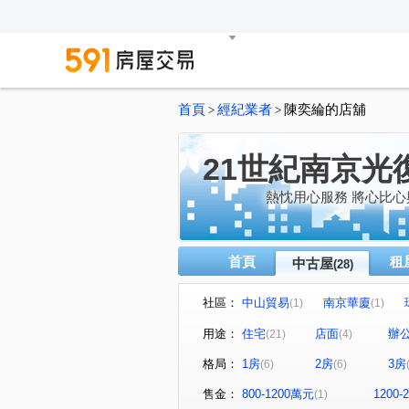
首頁
經紀業者
陳奕綸的店舖
>
>
21世紀南京光
熱忱用心服務 將心比心
首頁
租
中古屋
(28)
社區：
中山貿易
南京華廈
(1)
(1)
都市遊俠大廈
河畔生活家
(1)
用途：
住宅
店面
辦
(21)
(4)
大安藝森活
第五街大廈
(1)
(1)
格局：
1房
2房
3房
(6)
(6)
Me時代
時代金融廣場大
(1)
江
京華富邑大廈
民
(1)
(1)
售金：
800-1200萬元
1200
(1)