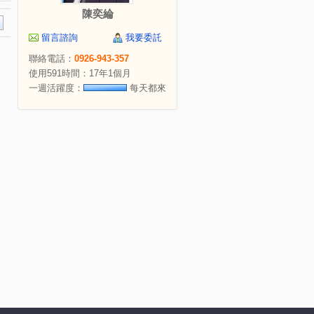
陳奕綸
留言諮詢
我要委託
聯絡電話：
0926-943-357
使用591時間：17年1個月
一週活躍度：
每天都來