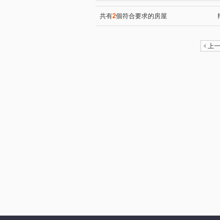
忠孝東路四段
南京東路四
(1)
吉林路
學成路
信義
(1)
(1)
共有
2
個符合要求的房屋
北深路三段
建成路
(2)
(1)
延平北路二段
復興北路
(1)
(1)
上