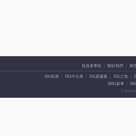
投資者專區
關於我們
廣
591租屋
591中古屋
591新建案
591土地
8891新車
88
Copyrigh