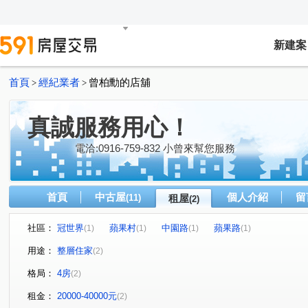
新建案
首頁
經紀業者
曾柏勳的店舖
>
>
真誠服務用心！
電洽:0916-759-832 小曾來幫您服務
首頁
中古屋
個人介紹
留
(11)
租屋
(2)
社區：
冠世界
蘋果村
中園路
蘋果路
(1)
(1)
(1)
(1)
用途：
整層住家
(2)
格局：
4房
(2)
租金：
20000-40000元
(2)