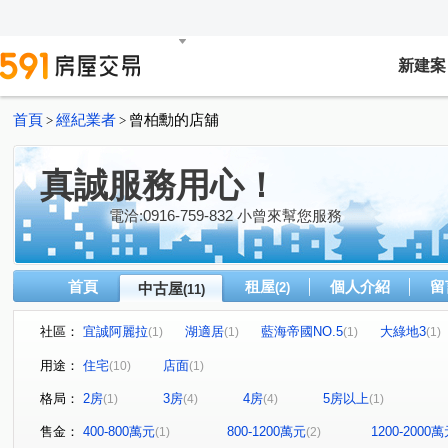
新建案
首頁
經紀業者
曾柏勳的店舖
>
>
真誠服務用心！
電洽:0916-759-832 小曾來幫您服務
首頁
租屋
個人介紹
留
中古屋
(2)
(11)
社區：
宜誠阿麗拉
湖適居
藍海帝國NO.5
大綠地3
(1)
(1)
(1)
(1)
鼎藏晶華
益展學苑
東方之星二期
久郡綺寓
(1)
(1)
(1)
(1)
用途：
住宅
店面
(10)
(1)
金溪路
永泰街
中興街
松勇一街
高平路
(1)
(1)
(1)
(1)
(
格局：
2房
3房
4房
5房以上
(1)
(4)
(4)
(1)
興仁路二段
福羚路
上海路
南平路二段
(1)
(1)
(1)
(1)
售金：
400-800萬元
800-1200萬元
1200-2000
(1)
(2)