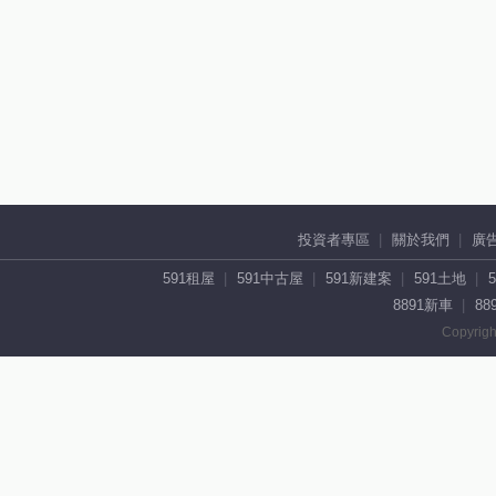
投資者專區
關於我們
廣
591租屋
591中古屋
591新建案
591土地
8891新車
88
Copyrigh