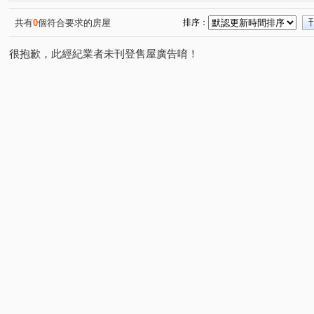
共有
0
個符合要求的房屋
排序：
很抱歉，此經紀業者未刊登售屋廣告唷！