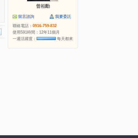
曾柏勳
留言諮詢
我要委託
聯絡電話：
0916-759-832
使用591時間：12年11個月
一週活躍度：
每天都來