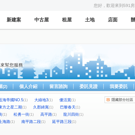
您好，歡迎來到591
新建案
中古屋
租屋
土地
店面
！
 小曾來幫您服務
屋
個人介紹
留言諮詢
委託見證
我要委託
(2)
藍海帝國NO.5
大綠地3
優活賞
隱藏部分社區
(1)
(1)
(1)
東方之星二期
久郡綺寓
巴黎春天
(1)
(1)
(1)
街
松勇一街
高平路
龍川四街
(1)
(1)
(1)
(1)
上海路
南平路二段
延平路三段
(1)
(1)
(1)