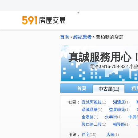
首頁
經紀業者
曾柏勳的店舖
>
>
真誠服務用心
電洽:0916-759-832
首頁
租
中古屋
(11)
社區：
宜誠阿麗拉
湖適居
(1)
(1)
鼎藏晶華
益展學苑
(1)
(1)
金溪路
永泰街
中興
(1)
(1)
興仁路二段
福羚路
(1)
(1)
用途：
住宅
店面
(10)
(1)