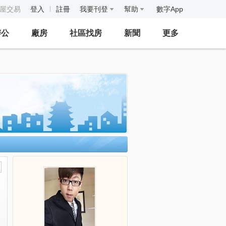
房屋交易
登入
註冊
我要刊登
幫助
數字App
辦公
廠房
社區找房
新聞
更多