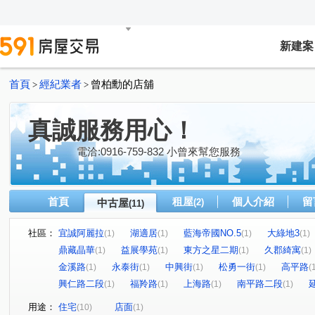
新建案
首頁
經紀業者
曾柏勳的店舖
>
>
真誠服務用心！
電洽:0916-759-832 小曾來幫您服務
首頁
租屋
個人介紹
留
中古屋
(2)
(11)
社區：
宜誠阿麗拉
湖適居
藍海帝國NO.5
大綠地3
(1)
(1)
(1)
(1)
鼎藏晶華
益展學苑
東方之星二期
久郡綺寓
(1)
(1)
(1)
(1)
金溪路
永泰街
中興街
松勇一街
高平路
(1)
(1)
(1)
(1)
(
興仁路二段
福羚路
上海路
南平路二段
(1)
(1)
(1)
(1)
用途：
住宅
店面
(10)
(1)