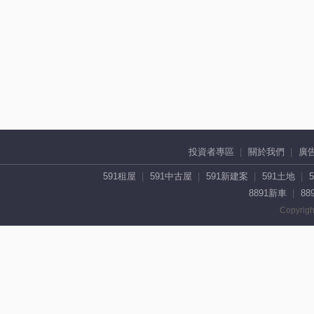
投資者專區
關於我們
廣
591租屋
591中古屋
591新建案
591土地
8891新車
88
Copyrigh