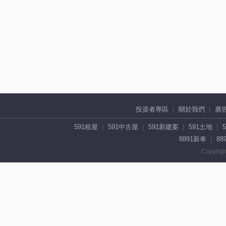
投資者專區
關於我們
廣
591租屋
591中古屋
591新建案
591土地
8891新車
88
Copyrigh