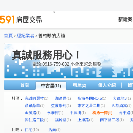
新建案
首頁
經紀業者
曾柏勳的店舖
>
>
真誠服務用心！
電洽:0916-759-832 小曾來幫您服務
首頁
租屋
個人介紹
留
中古屋
(2)
(11)
社區：
宜誠阿麗拉
湖適居
藍海帝國NO.5
大綠地3
(1)
(1)
(1)
(1)
鼎藏晶華
益展學苑
東方之星二期
久郡綺寓
(1)
(1)
(1)
(1)
金溪路
永泰街
中興街
松勇一街
(1)
高平路
(1)
(1)
(1)
(
興仁路二段
福羚路
上海路
南平路二段
(1)
(1)
(1)
(1)
用途：
住宅
店面
(10)
(1)