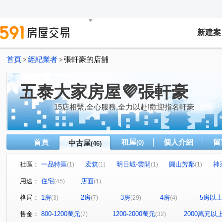
新建案
首頁
經紀業者
張軒豪的店舖
>
>
五泰大家房屋💜張軒豪
15店相繫,全心服務,全力以赴!歡迎指名軒豪
首頁
租屋
個人介紹
留
中古屋
(0)
(46)
社區：
一品特區
宏筑
明日城-雲開
圓山芳鄰
神
(1)
(1)
(1)
(1)
璀璨之都米蘭特區
坎城假期
春城韻
幸福美滿
(1)
(1)
(1)
用途：
住宅
店面
(45)
(1)
麗池樂章
微美嵐
天空之邑
佳陞音樂會
(1)
(3)
(3)
(1)
格局：
1房
2房
3房
4房
5房以
(3)
(7)
(29)
(4)
麗源大阪
台北花城
中翰雅築
優勝美地
(1)
(1)
(1)
(1)
中德伴月灣大樓區
貿商國宅
佳陞景漾
世界馥
(1)
(1)
(1)
(
售金：
800-1200萬元
1200-2000萬元
2000萬元以
(7)
(32)