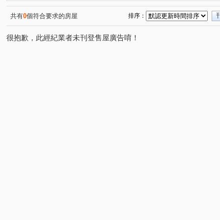
勤樸天悅
陸光新城A
幸福我家NO.2
台北神話
(1)
(1)
(1)
(
富總青沐
百洲賞
未來馥
心天畝
武泰臻
(1)
(1)
(1)
(1)
共有
0
個符合要求的房屋
排序：
未來家大河琉御
仁愛路
新五路二段
信華六街
(1)
(1)
(4)
(
很抱歉，此經紀業者未刊登售屋廣告唷！
新城六路
芳洲一路
新城一路
五福路
仁
(2)
(1)
(3)
(3)
御史路
西雲路
新城三路
工商路
水碓六
(3)
(3)
(3)
(1)
登林路
成泰路三段
新城八路
六合街
水
(1)
(2)
(1)
(1)
明志路二段
水碓七路
新五路三段
民義路一段
(2)
(1)
(2)
(