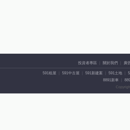
投資者專區
關於我們
廣
591租屋
591中古屋
591新建案
591土地
8891新車
88
Copyrigh