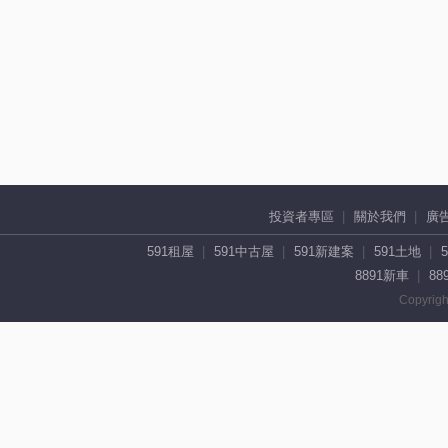
投資者專區
關於我們
廣
591租屋
591中古屋
591新建案
591土地
8891新車
88
Copyrigh