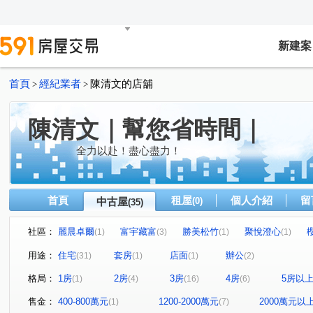
新建案
首頁
經紀業者
陳清文的店舖
>
>
陳清文｜幫您省時間｜
全力以赴！盡心盡力！
首頁
租屋
個人介紹
留
中古屋
(0)
(35)
社區：
麗晨卓爾
富宇藏富
勝美松竹
聚悅澄心
(1)
(3)
(1)
(1)
仁美大觀
中港世貿天下大樓
勝美有禮
佑崧鼎
(1)
(2)
(1)
用途：
住宅
套房
店面
辦公
(31)
(1)
(1)
(2)
大毅一嶼
惠宇朗庭
勝美敦美
達麗居山G3
(1)
(1)
(1)
(1)
格局：
1房
2房
3房
4房
5房以
(1)
(4)
(16)
(6)
櫻花活力水岸
THE精銳
大毅讚幸福
久樘臻悅
(1)
(1)
(1)
(
寶輝THE SPRINGS
寬埕和雲
米蘭雙星
國雄
(1)
(1)
(1)
售金：
400-800萬元
1200-2000萬元
2000萬元以
(1)
(7)