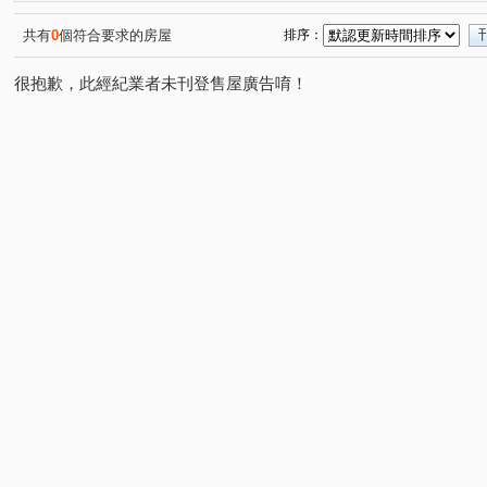
佑崧千滙
景賢路
崇德二路二段
松竹路二段
(1)
(1)
(3)
(2)
港新三路
長生一街
臺灣大道四段
環中東路六
(1)
(1)
(2)
共有
0
個符合要求的房屋
排序：
思齊街
漢成六街
豐樂北二路
敦富路
大
(1)
(1)
(1)
(3)
很抱歉，此經紀業者未刊登售屋廣告唷！
松竹五路一段
三甲東街
勝利七街
祥順東路二
(1)
(1)
(1)
昌平東六路
崇德十六路
弘智二街
館前路
(1)
(1)
(2)
(1)
漢口路五段
台灣大道三段
東光園路
太安中街
(1)
(1)
(1)
(