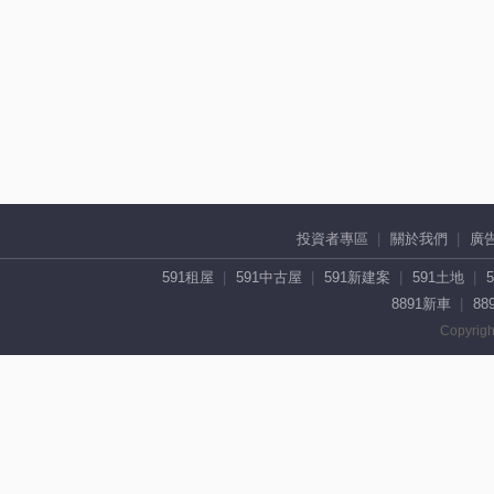
投資者專區
關於我們
廣
591租屋
591中古屋
591新建案
591土地
8891新車
88
Copyrigh