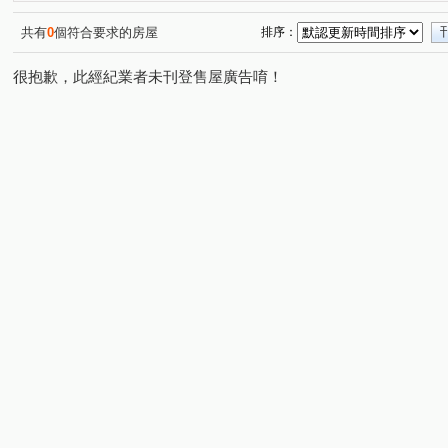
佑崧千滙
景賢路
崇德二路二段
松竹路二段
(1)
(1)
(3)
(2)
港新三路
長生一街
臺灣大道四段
環中東路六
(1)
(1)
(2)
共有
0
個符合要求的房屋
排序：
思齊街
漢成六街
豐樂北二路
敦富路
大
(1)
(1)
(1)
(3)
很抱歉，此經紀業者未刊登售屋廣告唷！
松竹五路一段
三甲東街
勝利七街
祥順東路二
(1)
(1)
(1)
昌平東六路
崇德十六路
弘智二街
館前路
(1)
(1)
(2)
(1)
漢口路五段
台灣大道三段
東光園路
太安中街
(1)
(1)
(1)
(