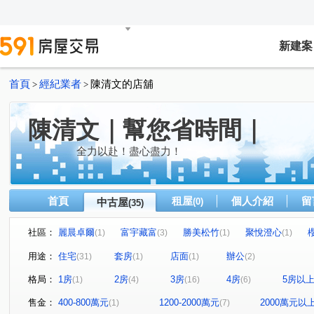
新建案
首頁
經紀業者
陳清文的店舖
>
>
陳清文｜幫您省時間｜
全力以赴！盡心盡力！
首頁
租屋
個人介紹
留
中古屋
(0)
(35)
社區：
麗晨卓爾
富宇藏富
勝美松竹
聚悅澄心
(1)
(3)
(1)
(1)
仁美大觀
中港世貿天下大樓
勝美有禮
佑崧鼎
(1)
(2)
(1)
用途：
住宅
套房
店面
辦公
(31)
(1)
(1)
(2)
大毅一嶼
惠宇朗庭
勝美敦美
達麗居山G3
(1)
(1)
(1)
(1)
格局：
1房
2房
3房
4房
5房以
(1)
(4)
(16)
(6)
櫻花活力水岸
THE精銳
大毅讚幸福
久樘臻悅
(1)
(1)
(1)
(
寶輝THE SPRINGS
寬埕和雲
米蘭雙星
國雄
(1)
(1)
(1)
售金：
400-800萬元
1200-2000萬元
2000萬元以
(1)
(7)