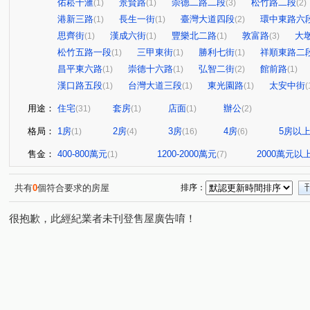
佑崧千滙
景賢路
崇德二路二段
松竹路二段
(1)
(1)
(3)
(2)
港新三路
長生一街
臺灣大道四段
環中東路六
(1)
(1)
(2)
思齊街
漢成六街
豐樂北二路
敦富路
大
(1)
(1)
(1)
(3)
松竹五路一段
三甲東街
勝利七街
祥順東路二
(1)
(1)
(1)
昌平東六路
崇德十六路
弘智二街
館前路
(1)
(1)
(2)
(1)
漢口路五段
台灣大道三段
東光園路
太安中街
(1)
(1)
(1)
(
用途：
住宅
套房
店面
辦公
(31)
(1)
(1)
(2)
格局：
1房
2房
3房
4房
5房以
(1)
(4)
(16)
(6)
售金：
400-800萬元
1200-2000萬元
2000萬元以
(1)
(7)
共有
0
個符合要求的房屋
排序：
很抱歉，此經紀業者未刊登售屋廣告唷！