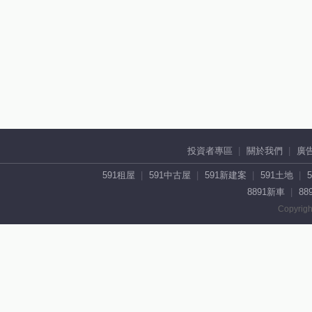
投資者專區
關於我們
廣
591租屋
591中古屋
591新建案
591土地
8891新車
88
Copyrigh