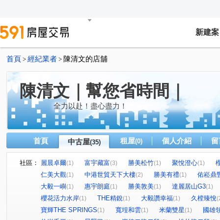
新建案
首頁
經紀業者
陳清文的店舖
>
>
陳清文｜幫您省時間｜
全力以赴！盡心盡力！
首頁
租屋
個人介紹
留
中古屋
(0)
(35)
社區：
麗晨卓爾
富宇藏富
勝美松竹
聚悅澄心
(1)
(3)
(1)
(1)
仁美大觀
中港世貿天下大樓
勝美有禮
佑崧鼎
(1)
(2)
(1)
大毅一嶼
惠宇朗庭
勝美敦美
達麗居山G3
(1)
(1)
(1)
(1)
櫻花活力水岸
THE精銳
大毅讚幸福
久樘臻悅
(1)
(1)
(1)
(
寶輝THE SPRINGS
寬埕和雲
米蘭雙星
國雄
(1)
(1)
(1)