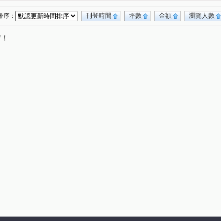
段
金山南路一段
萬美街一段
(1)
(1)
(1)
民族西路
安和路二段
南京東路五段
(1)
(1)
(1)
(1)
刊登時間
坪數
金額
瀏覽人數
排序：
唷！