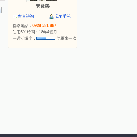
黃俊榮
留言諮詢
我要委託
聯絡電話：
0928-581-887
使用591時間：18年4個月
一週活躍度：
偶爾來一次