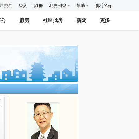
房屋交易
登入
註冊
我要刊登
幫助
數字App
辦公
廠房
社區找房
新聞
更多