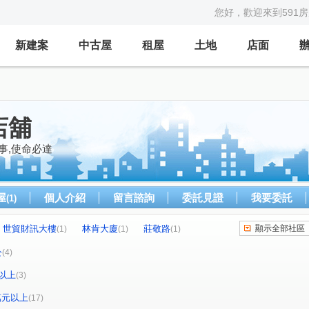
您好，歡迎來到591
新建案
中古屋
租屋
土地
店面
店舖
事,使命必達
屋
個人介紹
留言諮詢
委託見證
我要委託
(1)
世貿財訊大樓
林肯大廈
莊敬路
顯示全部社區
(1)
(1)
(1)
天母麗莊
敦化南路二段265巷
力霸大樓
(1)
(1)
(1)
公
(4)
首都大廈
名流通商大廈
民族華廈
(1)
(1)
(1)
以上
(3)
廣場
復興南路一段
八德路三段
(1)
(2)
(1)
華陰街
莊敬路
師大路
(2)
(1)
(1)
(1)
0萬元以上
(17)