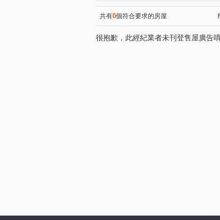
中山北路七段
中山北路二
(1)
仁愛路二段
忠孝東路四段
(1)
共有
0
個符合要求的房屋
很抱歉，此經紀業者未刊登售屋廣告