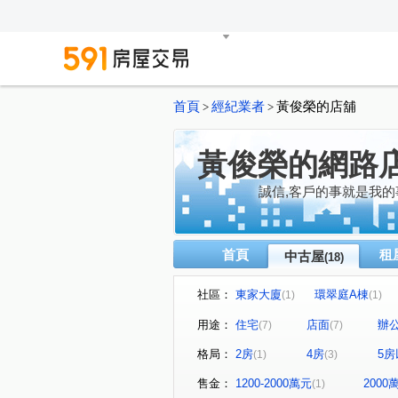
首頁
經紀業者
黃俊榮的店舖
>
>
黃俊榮的網路
誠信,客戶的事就是我的
首頁
租
中古屋
(18)
社區：
東家大廈
環翠庭A棟
(1)
(1)
師大路店面
景園大廈
(1)
(1)
用途：
住宅
店面
辦
(7)
(7)
金山南路一段
紅樓山莊
(1)
(1)
格局：
2房
4房
5房
(1)
(3)
雙橡園大廈
世電南京實業
(1)
基隆路二段
敦化南路二段
(1)
售金：
1200-2000萬元
200
(1)