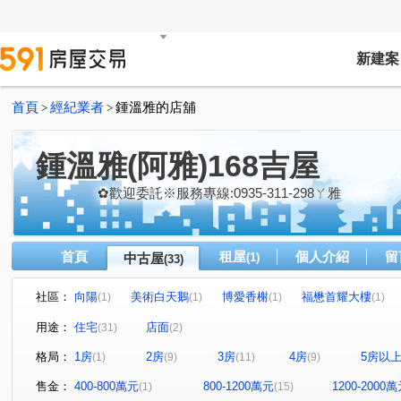
新建案
首頁
經紀業者
鍾溫雅的店舖
>
>
鍾溫雅(阿雅)168吉屋
✿歡迎委託※服務專線:0935-311-298ㄚ雅
首頁
租屋
個人介紹
留
中古屋
(1)
(33)
社區：
向陽
美術白天鵝
博愛香榭
福懋首耀大樓
(1)
(1)
(1)
(1)
宇宙國大廈
森林之星
月桂光廊
碧連天大樓
(1)
(1)
(1)
(1)
用途：
住宅
店面
(31)
(2)
郡都巴洛克
恆上君悅大樓
愛河之心大樓
太普
(1)
(1)
(1)
格局：
1房
2房
3房
4房
5房以
(1)
(9)
(11)
(9)
當代歌德大樓
聯上F1
卡第亞大廈
艾美館
(1)
(1)
(1)
(1)
長谷蓮清大樓
鳳凰甘露大樓區
旺時代
鄰語堂
(1)
(1)
(1)
售金：
400-800萬元
800-1200萬元
1200-2000
(1)
(15)