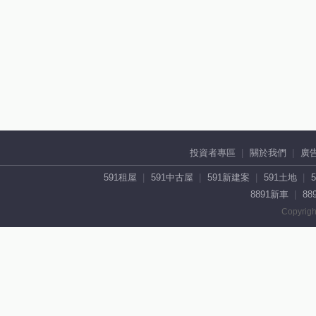
投資者專區
關於我們
廣
591租屋
591中古屋
591新建案
591土地
8891新車
88
Copyrigh