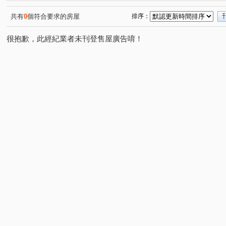
雅靜園大廈
自由朗誦
如意
保泰路
南台
(1)
(1)
(1)
(1)
美術東四路
鼎強街
博愛二路
三多二路
(1)
(1)
(1)
(1)
共有
0
個符合要求的房屋
排序：
橋新一路
五和路
和興街
新昌街
文天路
(1)
(1)
(1)
(1)
(
很抱歉，此經紀業者未刊登售屋廣告唷！
大連街
美術東七街
啟昌街
昌盛路
立文
(1)
(1)
(1)
(1)
美術南五街
市中一路
立大路
正大路
北
(1)
(1)
(1)
(1)
民生一路
大福街
美術東六街
文自路
正
(1)
(1)
(1)
(1)