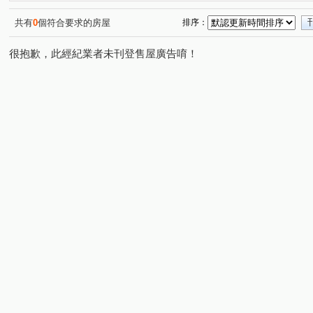
雅靜園大廈
自由朗誦
保泰路
南台路
和
(1)
(1)
(1)
(1)
霞海南二街
美術東四路
鼎強街
博愛二路
(1)
(1)
(1)
(1)
共有
0
個符合要求的房屋
排序：
永豐路
民族一路
橋新一路
五和路
和興
(1)
(1)
(1)
(1)
很抱歉，此經紀業者未刊登售屋廣告唷！
文天路
馬卡道路
大連街
美術東七街
啟
(1)
(1)
(1)
(1)
立文路
義華路
美術南五街
市中一路
立
(1)
(1)
(1)
(1)
北明街
福祥街
民生一路
大中二路
美術
(1)
(1)
(1)
(1)