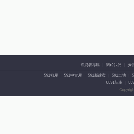
投資者專區
關於我們
廣
591租屋
591中古屋
591新建案
591土地
8891新車
88
Copyrigh