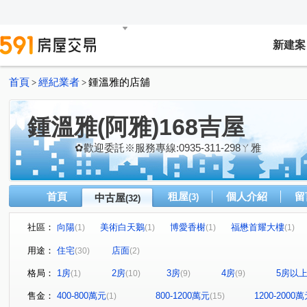
新建案
首頁
經紀業者
鍾溫雅的店舖
>
>
鍾溫雅(阿雅)168吉屋
✿歡迎委託※服務專線:0935-311-298ㄚ雅
首頁
租屋
個人介紹
留
中古屋
(3)
(32)
社區：
向陽
美術白天鵝
博愛香榭
福懋首耀大樓
(1)
(1)
(1)
(1)
宇宙國大廈
森林之星
月桂光廊
碧連天大樓
(1)
(1)
(1)
(1)
用途：
住宅
店面
(30)
(2)
郡都巴洛克
恆上君悅大樓
愛河之心大樓
太普
(1)
(1)
(1)
格局：
1房
2房
3房
4房
5房以
(1)
(10)
(9)
(9)
當代歌德大樓
聯上F1
卡第亞大廈
艾美館
(1)
(1)
(1)
(1)
長谷蓮清大樓
鳳凰甘露大樓區
旺時代
鄰語堂
(1)
(1)
(1)
售金：
400-800萬元
800-1200萬元
1200-2000
(1)
(15)