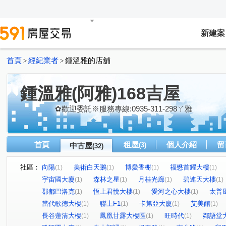
新建案
首頁
經紀業者
鍾溫雅的店舖
>
>
鍾溫雅(阿雅)168吉屋
✿歡迎委託※服務專線:0935-311-298ㄚ雅
首頁
租屋
個人介紹
留
中古屋
(3)
(32)
社區：
向陽
美術白天鵝
博愛香榭
福懋首耀大樓
(1)
(1)
(1)
(1)
宇宙國大廈
森林之星
月桂光廊
碧連天大樓
(1)
(1)
(1)
(1)
郡都巴洛克
恆上君悅大樓
愛河之心大樓
太普
(1)
(1)
(1)
當代歌德大樓
聯上F1
卡第亞大廈
艾美館
(1)
(1)
(1)
(1)
長谷蓮清大樓
鳳凰甘露大樓區
旺時代
鄰語堂
(1)
(1)
(1)