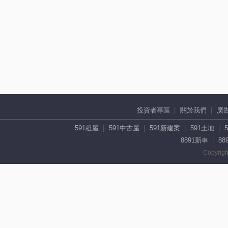
投資者專區
關於我們
廣
591租屋
591中古屋
591新建案
591土地
8891新車
88
Copyrigh