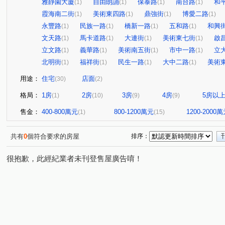
雅靜園大廈
自由朗誦
保泰路
南台路
和
(1)
(1)
(1)
(1)
霞海南二街
美術東四路
鼎強街
博愛二路
(1)
(1)
(1)
(1)
永豐路
民族一路
橋新一路
五和路
和興
(1)
(1)
(1)
(1)
文天路
馬卡道路
大連街
美術東七街
啟
(1)
(1)
(1)
(1)
立文路
義華路
美術南五街
市中一路
立
(1)
(1)
(1)
(1)
北明街
福祥街
民生一路
大中二路
美術
(1)
(1)
(1)
(1)
用途：
住宅
店面
(30)
(2)
格局：
1房
2房
3房
4房
5房以
(1)
(10)
(9)
(9)
售金：
400-800萬元
800-1200萬元
1200-2000
(1)
(15)
共有
0
個符合要求的房屋
排序：
很抱歉，此經紀業者未刊登售屋廣告唷！